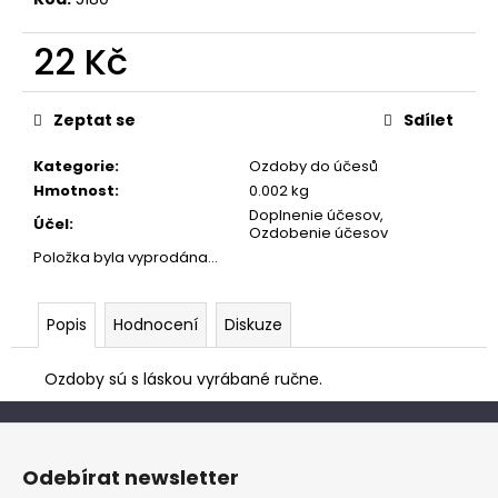
č
u
22 Kč
j
e
Měrná
m
cena:
Zeptat se
Sdílet
e
Kategorie
:
Ozdoby do účesů
Hmotnost
:
0.002 kg
Doplnenie účesov,
Účel
:
Ozdobenie účesov
Položka byla vyprodána…
Popis
Hodnocení
Diskuze
Ozdoby sú s láskou vyrábané ručne.
Z
á
Odebírat newsletter
p