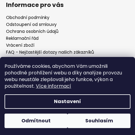
Informace pro vás
Obchodní podmínky
Odstoupení od smlouvy
Ochrana osobních údajů
Reklamační řád
Vrácení zboží
FAQ - Nejčastější dotazy našich zákazníků
Mapa braiderek
Používáme cookies, abychom Vám umožnili
Kurz zapletání vlasů
pohodlné prohlížení webu a díky analýze provozu
Blog
webu neustále zlepšovali jeho funkce, výkon a
O nás
použitelnost.
Více informací
Kontakt
Nastavení
Vytvořil Shoptet
Copyright 2026
Vysněné copánky
. Všechna práva
Odmítnout
Souhlasím
vyhrazena.