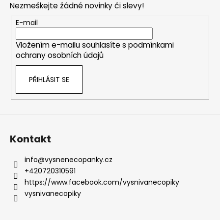
Nezmeškejte žádné novinky či slevy!
a
t
E-mail
í
Vložením e-mailu souhlasíte s
podmínkami
ochrany osobních údajů
PŘIHLÁSIT SE
Kontakt
info
@
vysnenecopanky.cz
+420720310591
https://www.facebook.com/vysnivanecopiky
vysnivanecopiky