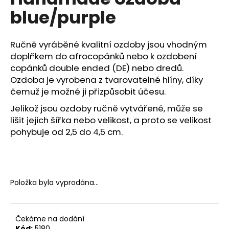
je
a
blue/purple
0,0
z
j
5
í
hvězdiček.
Ručně vyráběné kvalitní ozdoby jsou vhodným
t
doplňkem do afrocopánků nebo k ozdobení
?
copánků double ended (DE) nebo dredů.
Ozdoba je vyrobena z tvarovatelné hlíny, díky
čemuž je možné ji přizpůsobit účesu.
Jelikož jsou ozdoby ručně vytvářené, může se
HLEDAT
lišit jejich šířka nebo velikost, a proto se velikost
pohybuje od 2,5 do 4,5 cm.
D
o
Položka byla vyprodána…
p
o
r
u
Čekáme na dodání
Kód:
5180