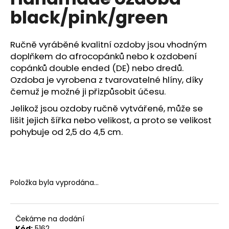
je
a
black/pink/green
0,0
z
j
5
í
hvězdiček.
Ručně vyráběné kvalitní ozdoby jsou vhodným
t
doplňkem do afrocopánků nebo k ozdobení
?
copánků double ended (DE) nebo dredů.
Ozdoba je vyrobena z tvarovatelné hlíny, díky
čemuž je možné ji přizpůsobit účesu.
Jelikož jsou ozdoby ručně vytvářené, může se
HLEDAT
lišit jejich šířka nebo velikost, a proto se velikost
pohybuje od 2,5 do 4,5 cm.
D
o
Položka byla vyprodána…
p
o
r
u
Čekáme na dodání
Kód:
5162