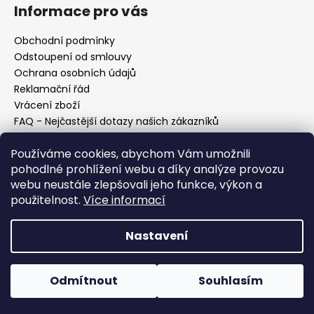
Informace pro vás
Obchodní podmínky
Odstoupení od smlouvy
Ochrana osobních údajů
Reklamační řád
Vrácení zboží
FAQ - Nejčastější dotazy našich zákazníků
Mapa braiderek
Používáme cookies, abychom Vám umožnili
Kurz zapletání vlasů
pohodlné prohlížení webu a díky analýze provozu
Blog
webu neustále zlepšovali jeho funkce, výkon a
O nás
použitelnost.
Více informací
Kontakt
Nastavení
Vytvořil Shoptet
Copyright 2026
Vysněné copánky
. Všechna práva
Odmítnout
Souhlasím
vyhrazena.