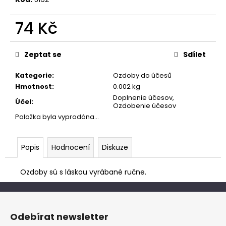
č
u
74 Kč
j
e
Měrná
m
cena:
Zeptat se
Sdílet
e
Kategorie
:
Ozdoby do účesů
Hmotnost
:
0.002 kg
Doplnenie účesov,
Účel
:
Ozdobenie účesov
Položka byla vyprodána…
Popis
Hodnocení
Diskuze
Ozdoby sú s láskou vyrábané ručne.
Z
á
Odebírat newsletter
p