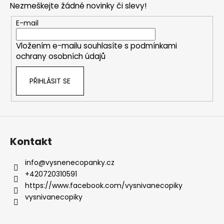
Nezmeškejte žádné novinky či slevy!
a
t
E-mail
í
Vložením e-mailu souhlasíte s
podmínkami
ochrany osobních údajů
PŘIHLÁSIT SE
Kontakt
info
@
vysnenecopanky.cz
+420720310591
https://www.facebook.com/vysnivanecopiky
vysnivanecopiky