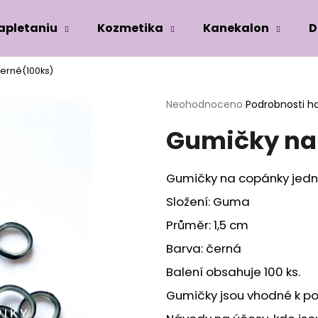
zapletaniu
Kozmetika
Kanekalon
D
černé(100ks)
Co potřebujete najít?
Průměrné
Neohodnoceno
Podrobnosti h
hodnocení
Gumičky na 
produktu
HLEDAT
je
0,0
z
Gumičky na copánky jed
5
Doporučujeme
hvězdiček.
Složení: Guma
Průměr: 1,5 cm
Barva: černá
Balení obsahuje 100 ks.
Gumičky jsou vhodné k po