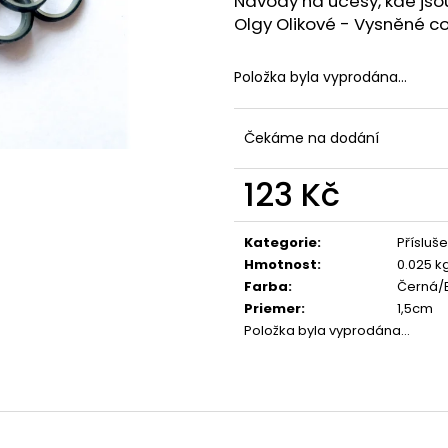
Návody na účesy, kde jso
Olgy Olikové - Vysněné c
Položka byla vyprodána…
Čekáme na dodání
123 Kč
Měrná
cena:
Kategorie
:
Přísluše
Hmotnost
:
0.025 k
Farba
:
Černá/
Priemer
:
1,5cm
Položka byla vyprodána…