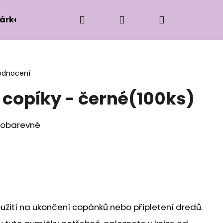
Hledat
Přihlášení
Nákupní
árková edice
Příslušenství k zaplétání
Ko
košík
odnocení
copíky - černé(100ks)
nobarevné
užití na ukončení copánků nebo připletení dredů.