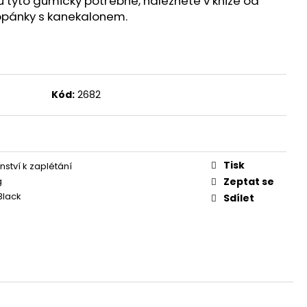
u tyto gumičky potřebné, naleznete v knize od
opánky s kanekalonem.
Kód:
2682
Tisk
nství k zaplétání
g
Zeptat se
Black
Sdílet