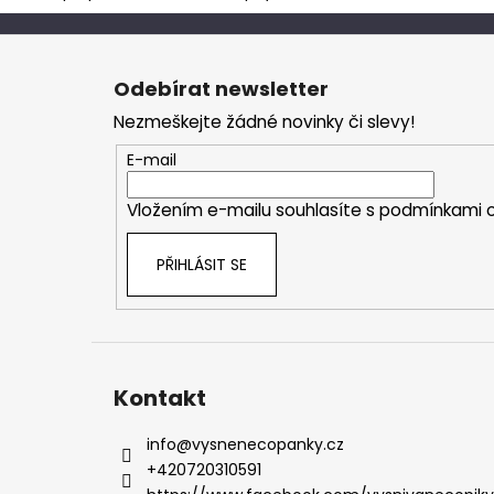
Z
á
Odebírat newsletter
p
Nezmeškejte žádné novinky či slevy!
a
t
E-mail
í
Vložením e-mailu souhlasíte s
podmínkami o
PŘIHLÁSIT SE
Kontakt
info
@
vysnenecopanky.cz
+420720310591