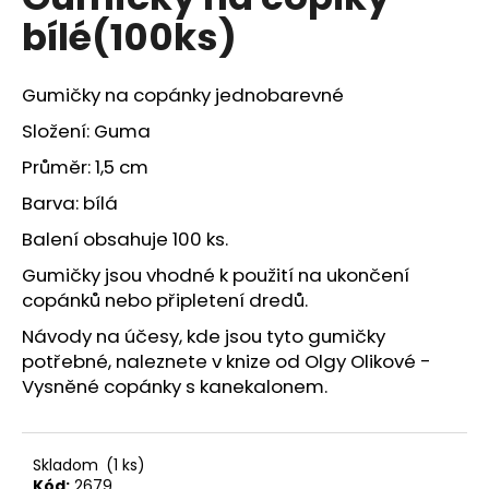
je
a
bílé(100ks)
0,0
z
j
5
í
hvězdiček.
Gumičky na copánky jednobarevné
t
Složení: Guma
?
Průměr: 1,5 cm
Barva: bílá
Balení obsahuje 100 ks.
HLEDAT
Gumičky jsou vhodné k použití na ukončení
copánků nebo připletení dredů.
Návody na účesy, kde jsou tyto gumičky
D
potřebné, naleznete v knize od Olgy Olikové -
o
Vysněné copánky s kanekalonem.
p
o
r
u
Skladom
(1 ks)
Kód:
2679