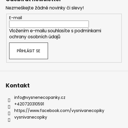
p
Nezmeškejte žádné novinky či slevy!
a
t
E-mail
í
Vložením e-mailu souhlasíte s
podmínkami
ochrany osobních údajů
PŘIHLÁSIT SE
Kontakt
info
@
vysnenecopanky.cz
+420720310591
https://www.facebook.com/vysnivanecopiky
vysnivanecopiky