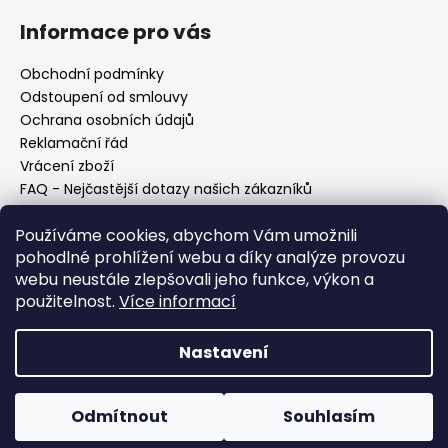
Informace pro vás
Obchodní podmínky
Odstoupení od smlouvy
Ochrana osobních údajů
Reklamační řád
Vrácení zboží
FAQ - Nejčastější dotazy našich zákazníků
Mapa braiderek
Používáme cookies, abychom Vám umožnili
Kurz zapletání vlasů
pohodlné prohlížení webu a díky analýze provozu
Blog
webu neustále zlepšovali jeho funkce, výkon a
O nás
použitelnost.
Více informací
Kontakt
Nastavení
Vytvořil Shoptet
Copyright 2026
Vysněné copánky
. Všechna práva
Odmítnout
Souhlasím
vyhrazena.