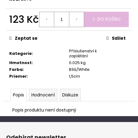
č
u
j
123 Kč
DO KOŠÍKU
e
Měrná
m
cena:
e
Zeptat se
Sdílet
Příslušenství k
Kategorie
:
zaplétání
Hmotnost
:
0.025 kg
Farba
:
Bílá/White
Priemer
:
1,5cm
Popis
Hodnocení
Diskuze
Popis produktu není dostupný
Z
á
Odebírat newsletter