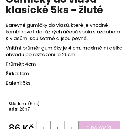
je
a
klasické 5ks - žluté
0,0
z
j
5
í
hvězdiček.
Barevné gumičky do vlasů, které je vhodné
t
kombinovat do různých účesů spolu s ozdobami.
?
K vlasům jsou šetrné a jsou pevné.
Vnitřní průměr gumičky je 4 cm, maximální délka
obvodu po roztažení je 25cm.
Průměr: 4cm
HLEDAT
Šířka: 1cm
Balení: 5ks
D
o
p
Skladom
(6 ks)
Kód:
2647
o
r
u
86 Kč
DO KOŠÍKU