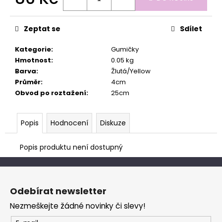
č
Měrná
u
cena:
j
Zeptat se
Sdílet
e
m
Kategorie
:
Gumičky
e
Hmotnost
:
0.05 kg
Barva
:
Žlutá/Yellow
Průměr
:
4cm
Obvod po roztažení
:
25cm
Popis
Hodnocení
Diskuze
Popis produktu není dostupný
Z
á
Odebírat newsletter
p
Nezmeškejte žádné novinky či slevy!
a