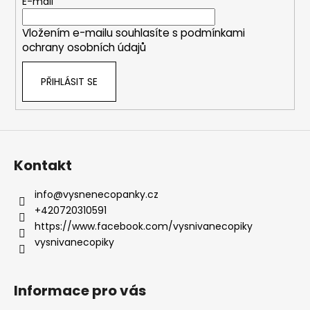
t
E-mail
í
Vložením e-mailu souhlasíte s
podmínkami
ochrany osobních údajů
PŘIHLÁSIT SE
Kontakt
info
@
vysnenecopanky.cz
+420720310591
https://www.facebook.com/vysnivanecopiky
vysnivanecopiky
Informace pro vás