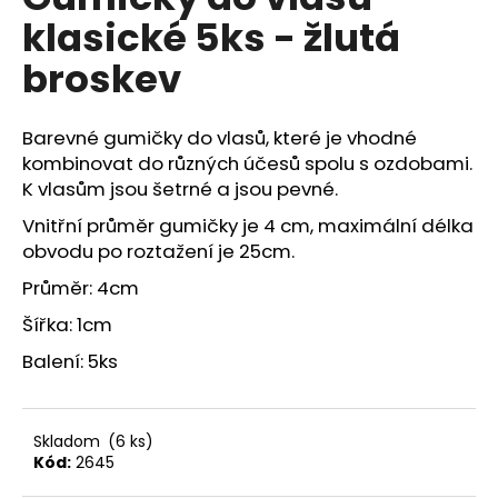
je
a
klasické 5ks - žlutá
0,0
z
j
broskev
5
í
hvězdiček.
t
Barevné gumičky do vlasů, které je vhodné
?
kombinovat do různých účesů spolu s ozdobami.
K vlasům jsou šetrné a jsou pevné.
Vnitřní průměr gumičky je 4 cm, maximální délka
obvodu po roztažení je 25cm.
HLEDAT
Průměr: 4cm
Šířka: 1cm
D
Balení: 5ks
o
p
o
Skladom
(6 ks)
r
Kód:
2645
u