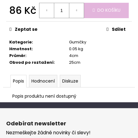
č
86 Kč
u
DO KOŠÍKU
j
Měrná
e
cena:
m
Zeptat se
Sdílet
e
Kategorie
:
Gumičky
Hmotnost
:
0.05 kg
Průměr
:
4cm
Obvod po roztažení
:
25cm
Popis
Hodnocení
Diskuze
Popis produktu není dostupný
Z
á
Odebírat newsletter
p
Nezmeškejte žádné novinky či slevy!
a