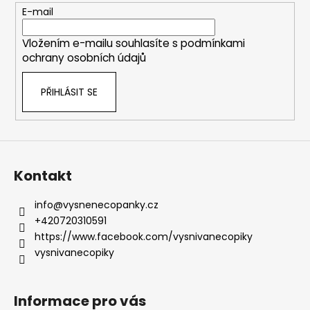
t
E-mail
í
Vložením e-mailu souhlasíte s
podmínkami
ochrany osobních údajů
PŘIHLÁSIT SE
Kontakt
info
@
vysnenecopanky.cz
+420720310591
https://www.facebook.com/vysnivanecopiky
vysnivanecopiky
Informace pro vás