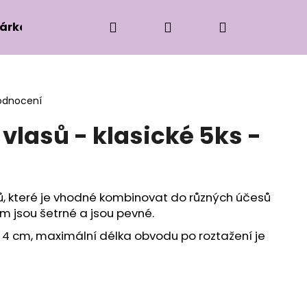
Hledat
Přihlášení
Nákupní
árková edice
Příslušenství k zaplétání
Ko
košík
odnocení
vlasů - klasické 5ks -
, které je vhodné kombinovat do různých účesů
m jsou šetrné a jsou pevné.
e 4 cm, maximální délka obvodu po roztažení je