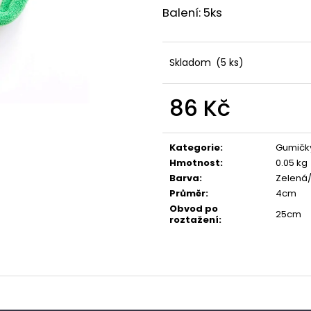
Balení: 5ks
Skladom
(5 ks)
86 Kč
Měrná
cena:
Kategorie
:
Gumičk
Hmotnost
:
0.05 kg
Barva
:
Zelená
Průměr
:
4cm
Obvod po
25cm
roztažení
: