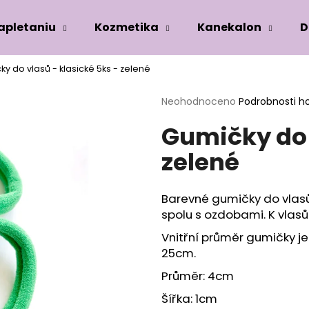
zapletaniu
Kozmetika
Kanekalon
D
y do vlasů - klasické 5ks - zelené
Co potřebujete najít?
Průměrné
Neohodnoceno
Podrobnosti h
hodnocení
Gumičky do 
produktu
HLEDAT
je
zelené
0,0
z
5
Doporučujeme
hvězdiček.
Barevné gumičky do vlasů
spolu s ozdobami. K vlasů
Vnitřní průměr gumičky j
25cm.
Průměr: 4cm
Šířka: 1cm