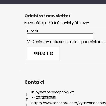
Z
á
Odebírat newsletter
p
Nezmeškejte žádné novinky či slevy!
a
t
E-mail
í
Vložením e-mailu souhlasíte s
podmínkami o
PŘIHLÁSIT SE
Kontakt
info
@
vysnenecopanky.cz
+420720310591
https://www.facebook.com/vysnivanecopiky