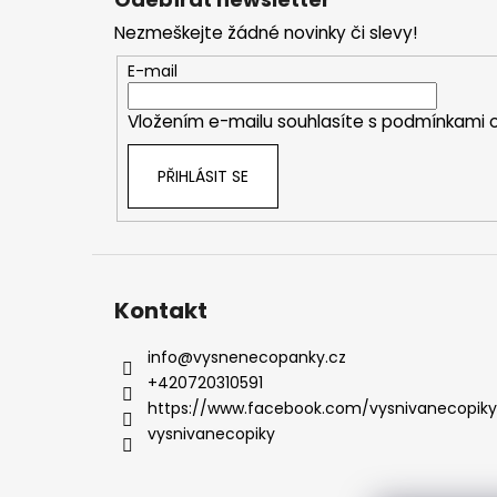
p
Nezmeškejte žádné novinky či slevy!
a
t
E-mail
í
Vložením e-mailu souhlasíte s
podmínkami o
PŘIHLÁSIT SE
Kontakt
info
@
vysnenecopanky.cz
+420720310591
https://www.facebook.com/vysnivanecopiky
vysnivanecopiky