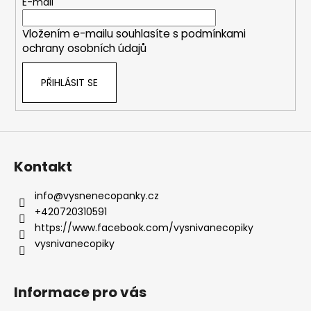
t
E-mail
í
Vložením e-mailu souhlasíte s
podmínkami
ochrany osobních údajů
PŘIHLÁSIT SE
Kontakt
info
@
vysnenecopanky.cz
+420720310591
https://www.facebook.com/vysnivanecopiky
vysnivanecopiky
Informace pro vás