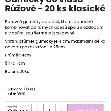
je
a
Růžové - 20 ks klasické
0,0
z
j
5
í
hvězdiček.
Barevné gumičky do vlasů, které je vhodné
t
kombinovat do různých účesů spolu s ozdobami.
?
K vlasům jsou šetrné a jsou pevné.
Vnitřní průměr gumičky je 4 cm, maximální délka
obvodu po roztažení je 25cm.
Průměr: 4cm
HLEDAT
Šířka: 1cm
Balení: 20ks
D
o
p
Skladom
(10 ks)
Kód:
3829
o
r
u
123 Kč
–30 %
DO KOŠÍKU