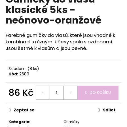
je
a
klasické 5ks -
0,0
z
j
neónovo-oranžové
5
í
hvězdiček.
t
Farebné gumičky do vlasů, které jsou vhodné k
?
kombinaci s různými účesy spolu s ozdobami.
Jsou šetrné k vlasům a jsou pevné.
HLEDAT
Skladom
(8 ks)
Kód:
2689
86 Kč
D
DO KOŠÍKU
o
Měrná
p
cena:
o
Zeptat se
Sdílet
r
u
Kategorie
:
Gumičky