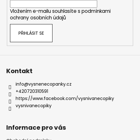
í
Vložením e-mailu souhlasíte s
podmínkami
ochrany osobních údajů
PŘIHLÁSIT SE
Kontakt
info
@
vysnenecopanky.cz
+420720310591
https://www.facebook.com/vysnivanecopiky
vysnivanecopiky
Informace pro vás