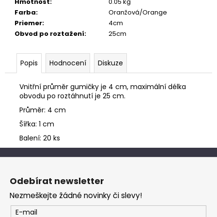
č
Hmotnost
:
0.05 kg
u
Farba
:
Oranžová/Orange
j
Priemer
:
4cm
e
Obvod po roztažení
:
25cm
m
e
Popis
Hodnocení
Diskuze
Vnitřní průměr gumičky je 4 cm, maximální délka
obvodu po roztáhnutí je 25 cm.
Průměr: 4 cm
Šířka: 1 cm
Balení: 20 ks
Z
á
Odebírat newsletter
p
Nezmeškejte žádné novinky či slevy!
a
t
E-mail