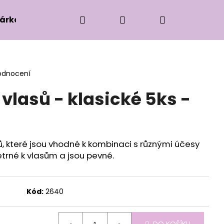
Hledat
Přihlášení
Nákupní
árková edice
Příslušenství k zaplétání
Ko
košík
odnocení
vlasů - klasické 5ks -
, které jsou vhodné k kombinaci s různými účesy
trné k vlasům a jsou pevné.
Kód:
2640