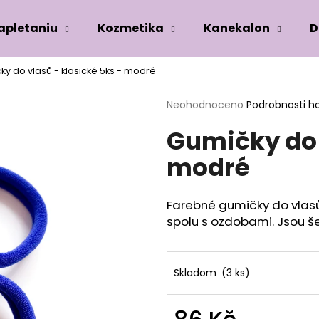
zapletaniu
Kozmetika
Kanekalon
D
y do vlasů - klasické 5ks - modré
Co potřebujete najít?
Průměrné
Neohodnoceno
Podrobnosti h
hodnocení
Gumičky do 
produktu
HLEDAT
je
modré
0,0
z
5
Doporučujeme
hvězdiček.
Farebné gumičky do vlasů
spolu s ozdobami. Jsou še
Skladom
(3 ks)