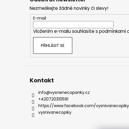
p
Nezmeškejte žádné novinky či slevy!
a
t
E-mail
í
Vložením e-mailu souhlasíte s
podmínkami o
PŘIHLÁSIT SE
Kontakt
info
@
vysnenecopanky.cz
+420720310591
https://www.facebook.com/vysnivanecopiky
vysnivanecopiky