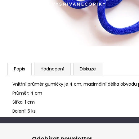
Popis
Hodnocení
Diskuze
Vnitřní průměr gumičky je 4 cm, maximální délka obvodu p
Průměr: 4 cm
Šířka: 1 cm
Balení: 5 ks
Z
á
Odebírat newsletter