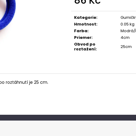
86 Kč
Měrná
cena:
Kategorie
:
Gumičk
Hmotnost
:
0.05 kg
Farba
:
Modrá/
Priemer
:
4cm
Obvod po
25cm
roztažení
:
o roztáhnutí je 25 cm.