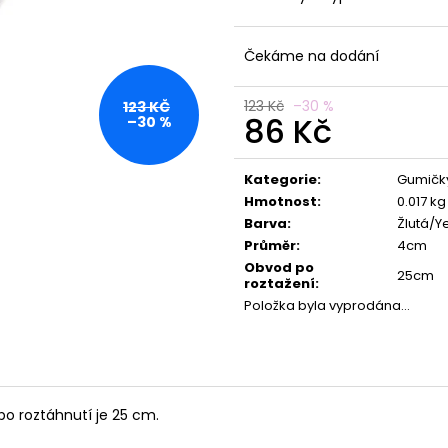
Čekáme na dodání
123 Kč
–30 %
123 KČ
86 Kč
–30 %
Měrná
cena:
Kategorie
:
Gumičk
Hmotnost
:
0.017 kg
Barva
:
Žlutá/Y
Průměr
:
4cm
Obvod po
25cm
roztažení
:
Položka byla vyprodána…
o roztáhnutí je 25 cm.