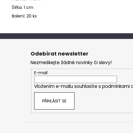
Šířka: 1 cm
Balení: 20 ks
Z
á
Odebírat newsletter
p
Nezmeškejte žádné novinky či slevy!
a
t
E-mail
í
Vložením e-mailu souhlasíte s
podmínkami o
PŘIHLÁSIT SE