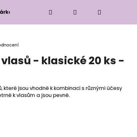
Hledat
Přihlášení
Nákupní
árková edice
Příslušenství k zaplétání
Ko
košík
odnocení
lasů - klasické 20 ks -
, které jsou vhodné k kombinaci s různými účesy
trné k vlasům a jsou pevné.