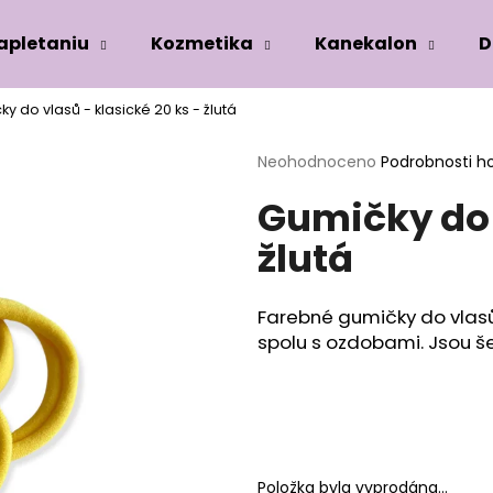
zapletaniu
Kozmetika
Kanekalon
D
y do vlasů - klasické 20 ks - žlutá
Co potřebujete najít?
Průměrné
Neohodnoceno
Podrobnosti h
hodnocení
Gumičky do v
produktu
HLEDAT
je
žlutá
0,0
z
5
Doporučujeme
hvězdiček.
Farebné gumičky do vlasů
spolu s ozdobami. Jsou še
Položka byla vyprodána…