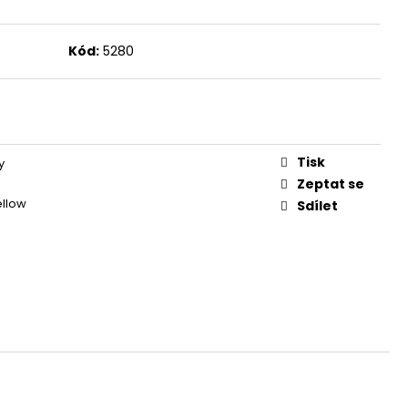
Kód:
5280
Tisk
y
Zeptat se
ellow
Sdílet