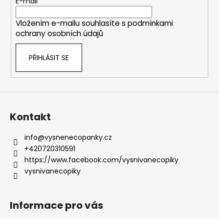
t
E-mail
í
Vložením e-mailu souhlasíte s
podmínkami
ochrany osobních údajů
PŘIHLÁSIT SE
Kontakt
info
@
vysnenecopanky.cz
+420720310591
https://www.facebook.com/vysnivanecopiky
vysnivanecopiky
Informace pro vás