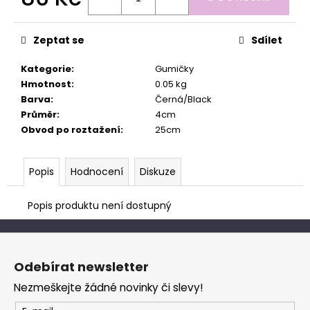
č
Měrná
u
cena:
j
Zeptat se
Sdílet
e
m
Kategorie
:
Gumičky
e
Hmotnost
:
0.05 kg
Barva
:
Černá/Black
Průměr
:
4cm
Obvod po roztažení
:
25cm
Popis
Hodnocení
Diskuze
Popis produktu není dostupný
Z
á
Odebírat newsletter
p
Nezmeškejte žádné novinky či slevy!
a