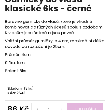
je
a
klasické 6ks - černé
0,0
z
j
5
í
hvězdiček.
Barevné gumičky do vlasů, které je vhodné
t
kombinovat do různých účesů spolu s ozdobami.
?
K vlasům jsou šetrné a jsou pevné.
Vnitřní průměr gumičky je 4 cm, maximální délka
obvodu po roztažení je 25cm.
Průměr: 4cm
HLEDAT
Šířka: 1cm
Balení: 6ks
D
o
p
Skladom
(3 ks)
Kód:
2643
o
r
u
86 Kč
DO KOŠÍKU