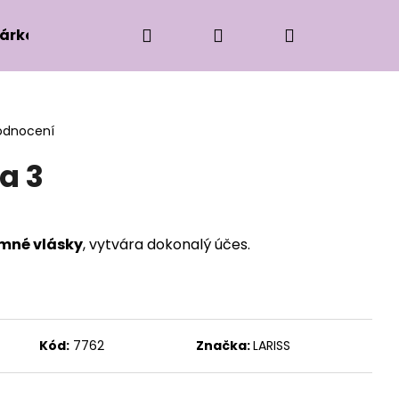
Hledat
Přihlášení
Nákupní
árková edice
Příslušenství k zaplétání
Ko
košík
odnocení
a 3
emné vlásky
, vytvára dokonalý účes.
Kód:
7762
Značka:
LARISS