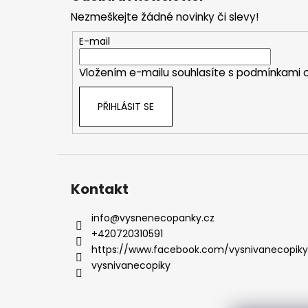
p
Nezmeškejte žádné novinky či slevy!
a
t
E-mail
í
Vložením e-mailu souhlasíte s
podmínkami o
PŘIHLÁSIT SE
Kontakt
info
@
vysnenecopanky.cz
+420720310591
https://www.facebook.com/vysnivanecopiky
vysnivanecopiky