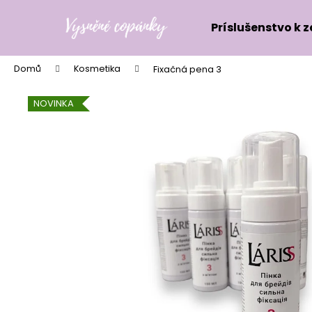
K
Přejít
na
o
Príslušenstvo k 
obsah
Zpět
Zpět
š
do
do
í
Domů
Kosmetika
Fixačná pena 3
k
obchodu
obchodu
NOVINKA