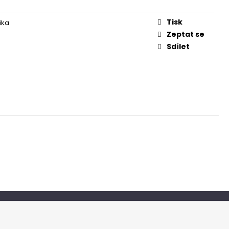
Tisk
ika
Zeptat se
Sdílet