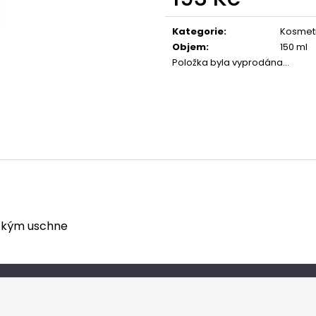
Měrná
cena:
Kategorie
:
Kosmet
Objem
:
150 ml
Položka byla vyprodána…
, kým uschne