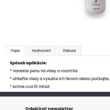
Popis
Hodnocení
Diskuze
Spôsob aplikácie:
* naneste penu na vlasy a rozotrite
* uhlaďte vlasy a vysušte ich fénom alebo počkajte
* schne cca 10 minút.
Z
á
Odebírat newsletter