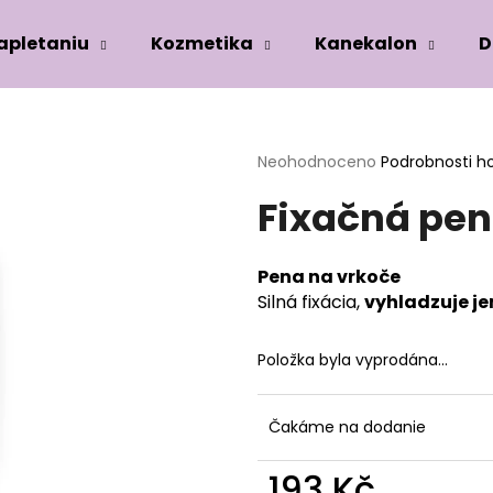
zapletaniu
Kozmetika
Kanekalon
D
Co potřebujete najít?
Průměrné
Neohodnoceno
Podrobnosti h
hodnocení
Fixačná pen
produktu
HLEDAT
je
0,0
z
Pena na vrkoče
5
Doporučujeme
Silná fixácia,
vyhladzuje j
hvězdiček.
Položka byla vyprodána…
Čakáme na dodanie
193 Kč