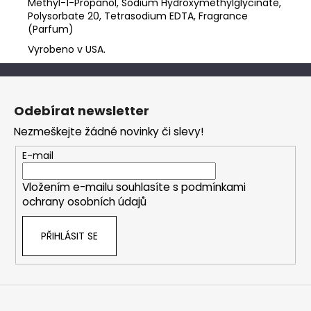
Methyl-1-Propanol, Sodium Hydroxymethylglycinate,
Polysorbate 20, Tetrasodium EDTA, Fragrance
(Parfum)
Vyrobeno v USA.
Z
á
Odebírat newsletter
p
Nezmeškejte žádné novinky či slevy!
a
t
E-mail
í
Vložením e-mailu souhlasíte s
podmínkami
ochrany osobních údajů
PŘIHLÁSIT SE