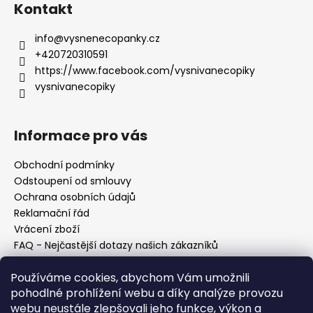
Kontakt
info
@
vysnenecopanky.cz
+420720310591
https://www.facebook.com/vysnivanecopiky
vysnivanecopiky
Informace pro vás
Obchodní podmínky
Odstoupení od smlouvy
Ochrana osobních údajů
Reklamační řád
Vrácení zboží
FAQ - Nejčastější dotazy našich zákazníků
Mapa braiderek
Používáme cookies, abychom Vám umožnili
Kurz zapletání vlasů
pohodlné prohlížení webu a díky analýze provozu
Blog
webu neustále zlepšovali jeho funkce, výkon a
O nás