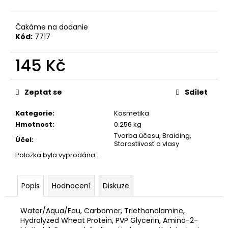
č
u
j
Čakáme na dodanie
e
Kód:
7717
m
e
145 Kč
Měrná
cena:
Zeptat se
Sdílet
Kategorie
:
Kosmetika
Hmotnost
:
0.256 kg
Tvorba účesu, Braiding,
Účel
:
Starostlivosť o vlasy
Položka byla vyprodána…
Popis
Hodnocení
Diskuze
Water/Aqua/Eau, Carbomer, Triethanolamine,
Hydrolyzed Wheat Protein, PVP Glycerin, Amino-2-