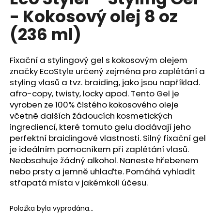
je
a
- Kokosový olej 8 oz
0,0
z
j
(236 ml)
5
í
hvězdiček.
t
Fixační a stylingový gel s kokosovým olejem
?
značky EcoStyle určený zejména pro zaplétání a
styling vlasů a tvz. braiding, jako jsou například.
afro-copy, twisty, locky apod. Tento Gel je
vyroben ze 100% čistého kokosového oleje
HLEDAT
včetně dalších žádoucích kosmetických
ingrediencí, které tomuto gelu dodávají jeho
perfektní braidingové vlastnosti. Silný fixační gel
je ideálním pomocníkem při zaplétání vlasů.
D
Neobsahuje žádný alkohol. Naneste hřebenem
o
nebo prsty a jemně uhlaďte. Pomáhá vyhladit
p
střapatá místa v jakémkoli účesu.
o
r
u
Položka byla vyprodána…