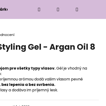
Hledat
Přihlášení
Nákupní
árková edice
Příslušenství k zaplétání
Ko
košík
odnocení
Styling Gel - Argan Oil 8
ejom pre všetky typy vlasov.
Gél je vhodný na
v.
 príjemnou arómou dodá vašim vlasom pevné
 bez lepenia a bez svrbenia.
 vlasy a dodáva im príjemný lesk.