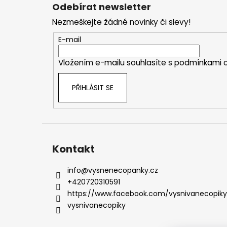
á
Odebírat newsletter
p
Nezmeškejte žádné novinky či slevy!
a
t
E-mail
í
Vložením e-mailu souhlasíte s
podmínkami o
PŘIHLÁSIT SE
Kontakt
info
@
vysnenecopanky.cz
+420720310591
https://www.facebook.com/vysnivanecopiky
vysnivanecopiky