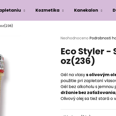
zapletaniu
Kozmetika
Kanekalon
D
8 oz(236)
Co potřebujete najít?
Průměrné
Neohodnoceno
Podrobnosti h
hodnocení
Eco Styler - 
produktu
HLEDAT
je
oz(236)
0,0
z
5
Doporučujeme
hvězdiček.
Gél na vlasy
s olivovým ol
použitie pri zapletaní vlaso
Gél bez alkoholu s jemnou
držanie bez zaťažovania,
Olivový olej sa tiež stará o