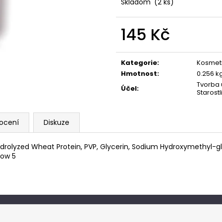
Skladom
(2 ks)
145 Kč
Měrná
cena:
Kategorie
:
Kosmet
Hmotnost
:
0.256 k
Tvorba 
Účel
:
Starostl
ocení
Diskuze
rolyzed Wheat Protein, PVP, Glycerin, Sodium Hydroxymethyl-gl
low 5