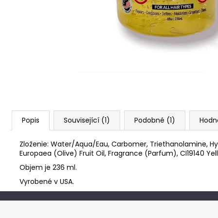
Popis
Související (1)
Podobné (1)
Hodn
Zloženie:
Water/Aqua/Eau, Carbomer, Triethanolamine, Hyd
Europaea (Olive) Fruit Oil, Fragrance (Parfum), CI19140 Yel
Objem je 236 ml.
Vyrobené v USA.
Z