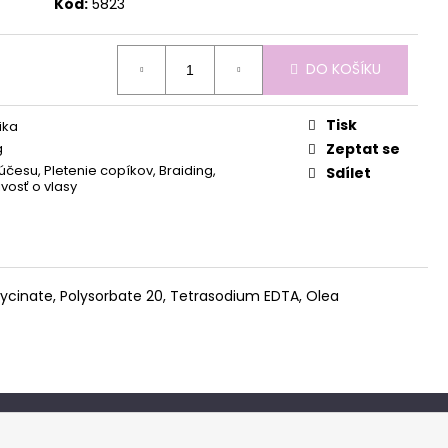
Kód:
5823
DO KOŠÍKU
Tisk
ika
g
Zeptat se
účesu, Pletenie copíkov, Braiding,
Sdílet
ivosť o vlasy
ycinate, Polysorbate 20, Tetrasodium EDTA, Olea