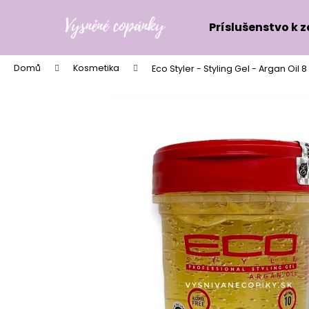
K
Přejít
na
o
Príslušenstvo k 
obsah
Zpět
Zpět
š
do
do
í
Domů
Kosmetika
Eco Styler - Styling Gel - Argan Oil 
k
obchodu
obchodu