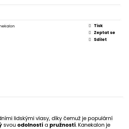
Tisk
nekalon
Zeptat se
Sdílet
ními lidskými vlasy, díky čemuž je populární
ý
svou
odolností
a
pružností
. Kanekalon je