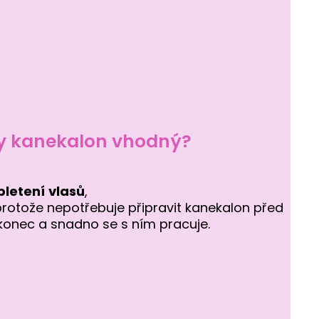
sy kanekalon vhodný?
pletení
vlasů
,
protože nepotřebuje připravit kanekalon před
konec a snadno se s ním pracuje.