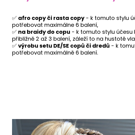
✅
afro copy či rasta copy
- k tomuto stylu 
potřebovat maximálne 6 balení,
✅
na braidy do copu
- k tomuto stylu účesu
přibližně 2 až 3 balení, záleží to na hustotě vl
✅
výrobu setu DE/SE copů či dredů
- k tomu
potřebovat maximálně 6 balení.