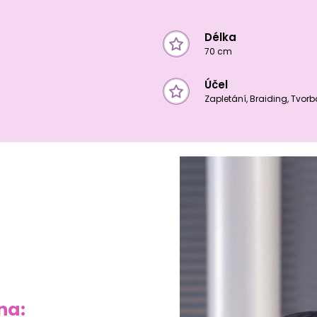
Délka
70 cm
Účel
Zapletání, Braiding, Tvor
na: