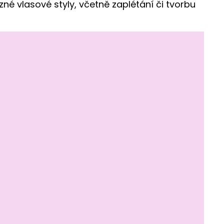
různé vlasové styly, včetně zaplétání či tvorbu