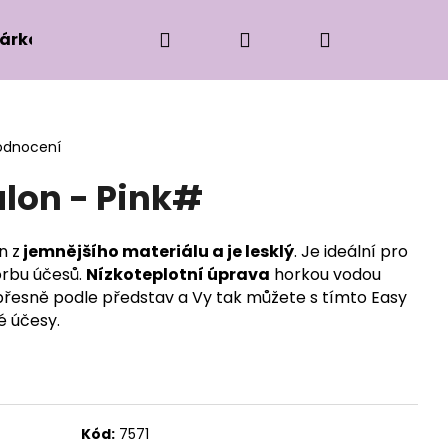
Hledat
Přihlášení
Nákupní
árková edice
Příslušenství k zaplétání
Ko
košík
odnocení
lon - Pink#
n z
jemnějšího materiálu a je lesklý
. Je ideální pro
orbu účesů.
Nízkoteplotní úprava
horkou vodou
přesně podle představ a Vy tak můžete s tímto Easy
é účesy.
Kód:
7571