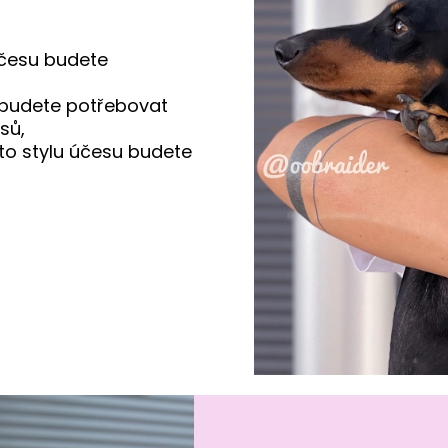
účesu budete
 budete potřebovat
asů,
to stylu účesu budete