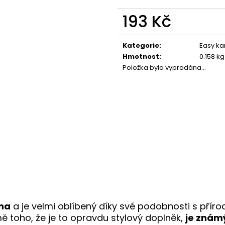
193 Kč
Měrná
cena:
Kategorie
:
Easy ka
Hmotnost
:
0.158 kg
Položka byla vyprodána…
kna
a je velmi oblíbený díky své podobnosti s přírod
mě toho, že je to opravdu stylový doplněk,
je znám