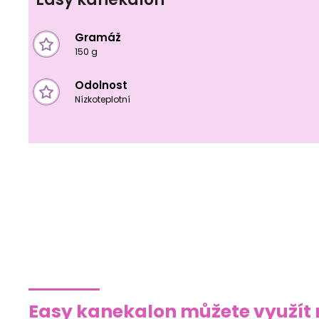
Gramáž
150 g
Odolnost
Nízkoteplotní
Easy kanekalon můžete využít 