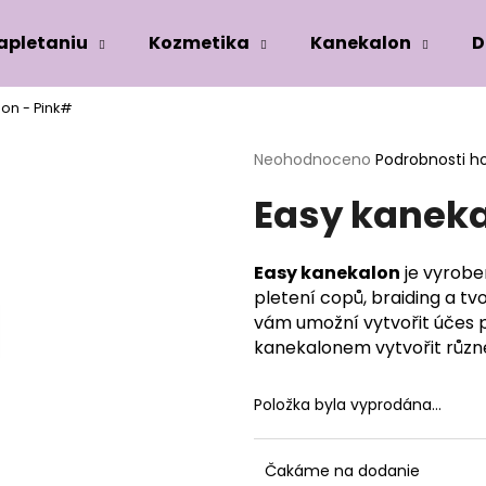
zapletaniu
Kozmetika
Kanekalon
D
on - Pink#
Co potřebujete najít?
Průměrné
Neohodnoceno
Podrobnosti h
hodnocení
Easy kaneka
produktu
HLEDAT
je
0,0
z
Easy kanekalon
je vyrobe
5
Doporučujeme
pletení copů, braiding a tv
hvězdiček.
vám umožní vytvořit účes 
kanekalonem vytvořit různ
Položka byla vyprodána…
Čakáme na dodanie