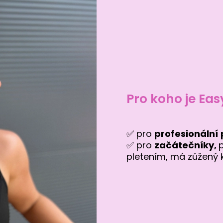
Pro koho je Ea
✅ pro
profesionální
✅ pro
začátečníky,
pletením, má zúžený 