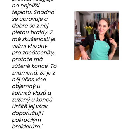
na nejnižší
teplotu. Snadno
se upravuje a
dobře se z něj
pletou braidy. Z
mé zkušenosti je
velmi vhodný
pro začátečníky,
protože má
zúžené konce. To
znamená, že je z
něj účes více
objemný u
kořínků vlasů a
zúžený u konců.
Určitě jej však
doporučuji i
pokročilým
braiderům."