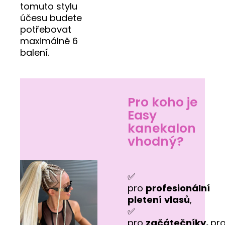
tomuto stylu
účesu budete
potřebovat
maximálně 6
balení.
Pro koho je
Easy
kanekalon
vhodný?
✅
pro
profesionální
pletení
vlasů
,
✅
pro
začátečníky,
pr