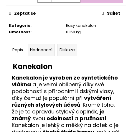
č
Měrná
u
cena:
j
Zeptat se
Sdílet
e
Kategorie
:
Easy kanekalon
m
Hmotnost
:
0.158 kg
e
Popis
Hodnocení
Diskuze
Kanekalon
Kanekalon je vyroben ze syntetického
vlákna
a je velmi oblíbený díky své
podobnosti s přírodními lidskými vlasy,
díky čemuž je populární při
vytváření
různých stylových účesů
. Kromě toho,
že je to opravdu stylový doplněk,
je
známý
svou
odolností
a
pružností
.
Kanekalon je lehký a měkký na dotek a je
dostupný v
široké škále barev
, což z něj