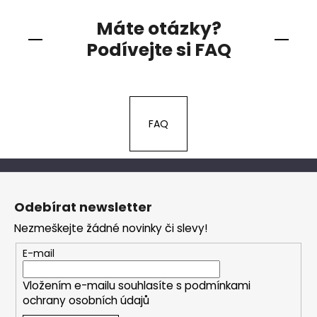
Máte otázky?
Podívejte si FAQ
FAQ
Z
á
Odebírat newsletter
p
Nezmeškejte žádné novinky či slevy!
a
t
E-mail
í
Vložením e-mailu souhlasíte s
podmínkami
ochrany osobních údajů