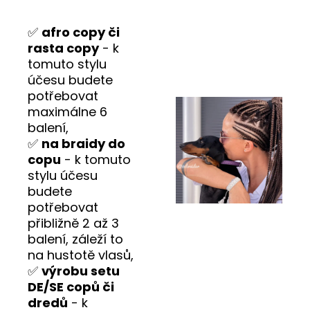
✅
afro copy či
rasta copy
- k
tomuto stylu
účesu budete
potřebovat
maximálne 6
balení,
✅
na braidy do
copu
- k tomuto
stylu účesu
budete
potřebovat
přibližně 2 až 3
balení, záleží to
na hustotě vlasů,
✅
výrobu setu
DE/SE copů či
dredů
- k