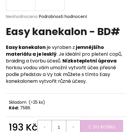
a
j
Průměrné
Neohodnoceno
Podrobnosti hodnocení
í
hodnocení
Easy kanekalon - BD#
produktu
t
je
?
0,0
z
Easy kanekalon
je vyroben z
jemnějšího
5
materiálu a je lesklý
. Je ideální pro pletení copů,
hvězdiček.
braiding a tvorbu účesů.
Nízkoteplotní úprava
horkou vodou vám umožní vytvořit účes přesně
HLEDAT
podle představ a Vy tak můžete s tímto Easy
kanekalonem vytvořit různé účesy.
D
o
Skladom
(>25 ks)
p
Kód:
7586
o
r
193 Kč
u
DO KOŠÍKU