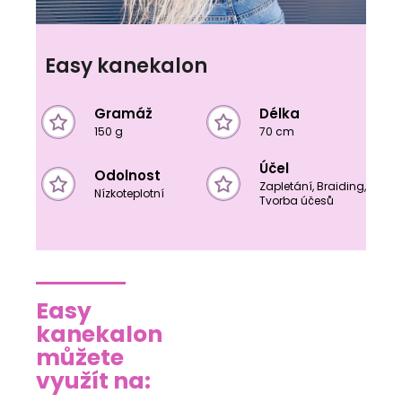
Easy kanekalon
Gramáž
Délka
150 g
70 cm
Účel
Odolnost
Zapletání, Braiding,
Nízkoteplotní
Tvorba účesů
Easy
kanekalon
můžete
využít na: