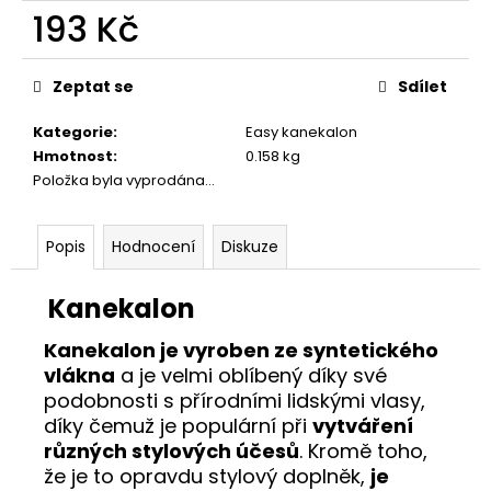
č
193 Kč
u
j
Měrná
e
cena:
Zeptat se
Sdílet
m
e
Kategorie
:
Easy kanekalon
Hmotnost
:
0.158 kg
Položka byla vyprodána…
Popis
Hodnocení
Diskuze
Kanekalon
Kanekalon je vyroben ze syntetického
vlákna
a je velmi oblíbený díky své
podobnosti s přírodními lidskými vlasy,
díky čemuž je populární při
vytváření
různých stylových účesů
. Kromě toho,
že je to opravdu stylový doplněk,
je