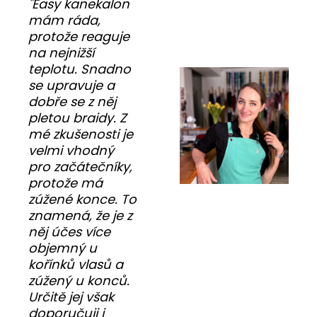
"Easy kanekalon
mám ráda,
protože reaguje
na nejnižší
teplotu. Snadno
se upravuje a
dobře se z něj
pletou braidy. Z
mé zkušenosti je
velmi vhodný
pro začátečníky,
protože má
zúžené konce. To
znamená, že je z
něj účes více
objemný u
kořínků vlasů a
zúžený u konců.
Určitě jej však
doporučuji i