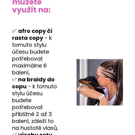
můžete
využít na:
✅
afro copy či
rasta copy
- k
tomuto stylu
účesu budete
potřebovat
maximálne 6
balení,
✅
na braidy do
copu
- k tomuto
stylu účesu
budete
potřebovat
přibližně 2 až 3
balení, záleží to
na hustotě vlasů,
✅
výrobu setu