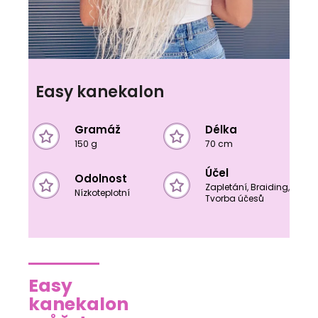
Easy kanekalon
Gramáž
Délka
150 g
70 cm
Účel
Odolnost
Zapletání, Braiding,
Nízkoteplotní
Tvorba účesů
Easy
kanekalon