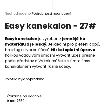
a
j
Průměrné
Neohodnoceno
Podrobnosti hodnocení
í
hodnocení
Easy kanekalon - 27#
produktu
t
je
?
0,0
z
Easy kanekalon
je vyroben z
jemnějšího
5
materiálu a je lesklý
. Je ideální pro pletení copů,
hvězdiček.
braiding a tvorbu účesů.
Nízkoteplotní úprava
horkou vodou vám umožní vytvořit účes přesně
HLEDAT
podle představ a Vy tak můžete s tímto Easy
kanekalonem vytvořit různé účesy.
D
Položka byla vyprodána…
o
p
o
Čakáme na dodanie
r
Kód:
7559
u