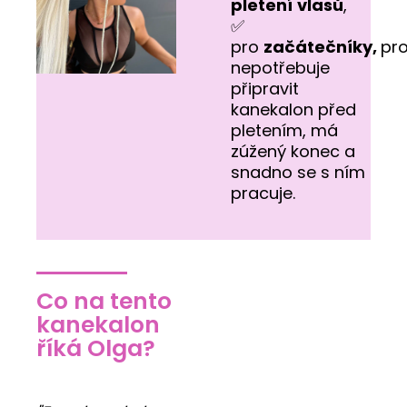
pletení
vlasů
,
✅
pro
začátečníky,
pr
nepotřebuje
připravit
kanekalon před
pletením, má
zúžený konec a
snadno se s ním
pracuje.
Co na tento
kanekalon
říká Olga?