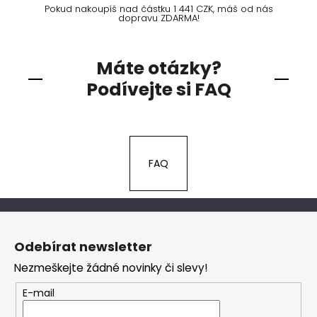
Pokud nakoupíš nad částku 1 441 CZK, máš od nás
dopravu ZDARMA!
Máte otázky?
Podívejte si FAQ
FAQ
Z
á
Odebírat newsletter
p
Nezmeškejte žádné novinky či slevy!
a
t
E-mail
í