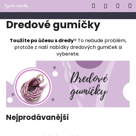
K
Přejít
Hledat
Náku
M
Přihlášen
na
o
obsah
Zpět
Zpět
košík
š
Dredové gumičky
í
C
k
o
Toužíte po účesu s dredy
? To nebude problém,
protože z naší nabídky dredových gumiček si
p
vyberete.
o
t
ř
e
b
u
j
e
Nejprodávanější
t
e
n