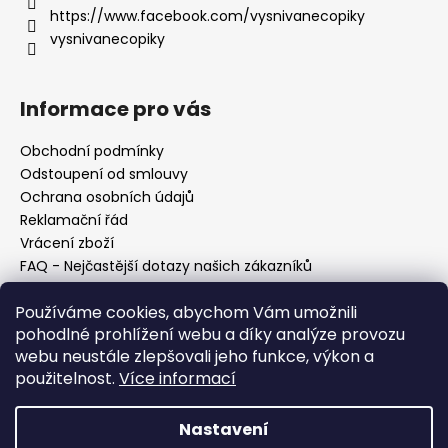
https://www.facebook.com/vysnivanecopiky
vysnivanecopiky
Informace pro vás
Obchodní podmínky
Odstoupení od smlouvy
Ochrana osobních údajů
Reklamační řád
Vrácení zboží
FAQ - Nejčastější dotazy našich zákazníků
Mapa braiderek
Používáme cookies, abychom Vám umožnili
Kurz zapletání vlasů
pohodlné prohlížení webu a díky analýze provozu
Blog
webu neustále zlepšovali jeho funkce, výkon a
O nás
použitelnost.
Více informací
Kontakt
Nastavení
Vytvořil Shoptet