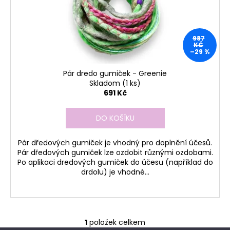
ů
č
o
u
d
j
u
e
987
k
m
KČ
–29 %
t
e
ů
Pár dredo gumiček - Greenie
Skladom
(1 ks)
691 Kč
DO KOŠÍKU
Pár dředových gumiček je vhodný pro doplnění účesů.
Pár dředových gumiček lze ozdobit různými ozdobami.
Po aplikaci dredových gumiček do účesu (například do
drdolu) je vhodné...
1
položek celkem
O