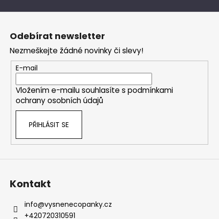
v
Z
l
á
á
Odebírat newsletter
d
p
a
Nezmeškejte žádné novinky či slevy!
a
c
t
E-mail
í
í
p
Vložením e-mailu souhlasíte s
podmínkami
r
ochrany osobních údajů
v
k
PŘIHLÁSIT SE
y
v
ý
p
i
s
Kontakt
u
info
@
vysnenecopanky.cz
+420720310591