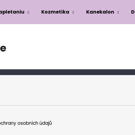
zapletaniu
Kozmetika
Kanekalon
D
Co potřebujete najít?
ke
HLEDAT
Doporučujeme
chrany osobních údajů