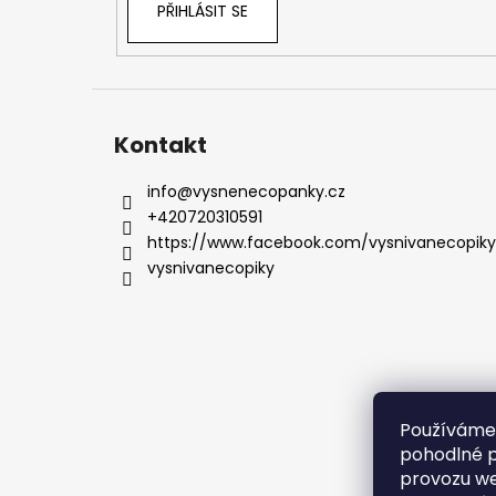
PŘIHLÁSIT SE
Kontakt
info
@
vysnenecopanky.cz
+420720310591
https://www.facebook.com/vysnivanecopiky
vysnivanecopiky
Používáme
pohodlné p
provozu we