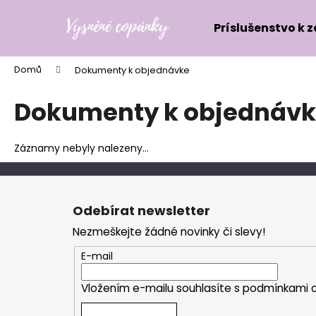
K
Přejít
na
o
Príslušenstvo k 
obsah
Zpět
Zpět
š
do
do
í
Domů
Dokumenty k objednávke
k
obchodu
obchodu
Dokumenty k objednáv
Záznamy nebyly nalezeny...
Z
á
Odebírat newsletter
p
Nezmeškejte žádné novinky či slevy!
a
t
E-mail
í
Vložením e-mailu souhlasíte s
podmínkami o