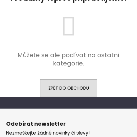
a
j
í
t
?
Můžete se ale podívat na ostatní
kategorie.
HLEDAT
ZPĚT DO OBCHODU
D
o
p
Z
o
á
Odebírat newsletter
r
p
u
Nezmeškejte žádné novinky či slevy!
a