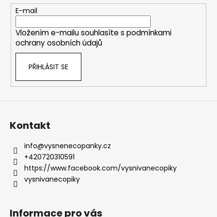
č
t
u
E-mail
í
j
e
Vložením e-mailu souhlasíte s
podmínkami
m
ochrany osobních údajů
e
PŘIHLÁSIT SE
Kontakt
info
@
vysnenecopanky.cz
+420720310591
https://www.facebook.com/vysnivanecopiky
vysnivanecopiky
Informace pro vás