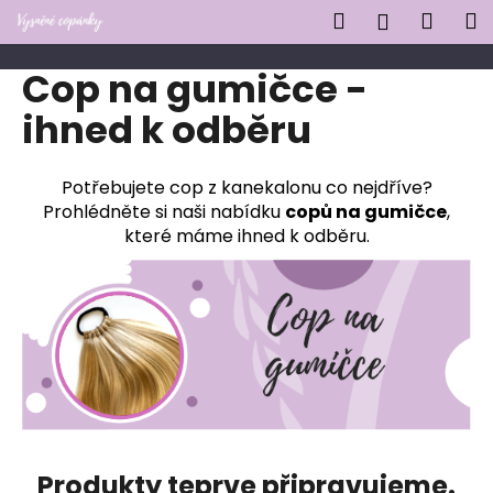
K
Přejít
Hledat
Náku
M
Přihlášen
na
o
obsah
Zpět
Zpět
košík
š
Cop na gumičce -
í
C
ihned k odběru
k
o
p
Potřebujete cop z kanekalonu co nejdříve?
o
Prohlédněte si naši nabídku
copů na gumičce
,
t
které máme ihned k odběru.
ř
e
b
u
j
e
t
e
Produkty teprve připravujeme.
n