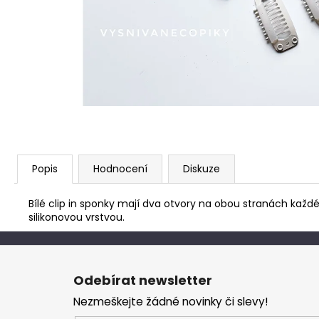
Popis
Hodnocení
Diskuze
Bílé clip in sponky mají dva otvory na obou stranách každého
silikonovou vrstvou.
Z
á
Odebírat newsletter
p
Nezmeškejte žádné novinky či slevy!
a