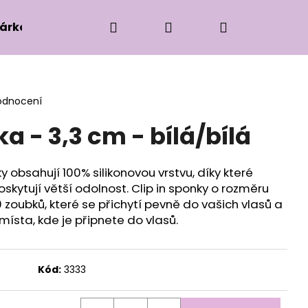
Hledat
Přihlášení
Nákupní
árková edice
Příslušenství k zaplétání
Ko
košík
odnocení
ka - 3,3 cm - bílá/bílá
ky obsahují 100% silikonovou vrstvu, díky které
skytují větší odolnost. Clip in sponky o rozměru
zoubků, které se přichytí pevně do vašich vlasů a
místa, kde je připnete do vlasů.
Kód:
3333