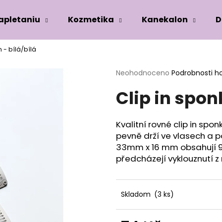
zapletaniu
Kozmetika
Kanekalon
D
 - bílá/bílá
Co potřebujete najít?
Průměrné
Neohodnoceno
Podrobnosti h
hodnocení
Clip in spon
produktu
HLEDAT
je
0,0
z
Kvalitní rovné clip in spon
5
Doporučujeme
pevně drží ve vlasech a po
hvězdiček.
33mm x 16 mm obsahují 9 
předcházejí vyklouznutí z 
Skladom
(3 ks)