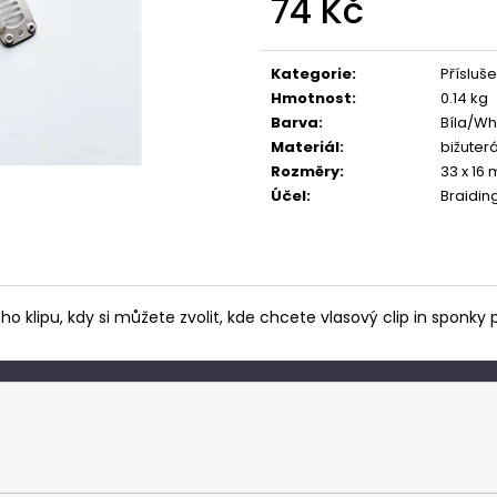
74 Kč
Měrná
cena:
Kategorie
:
Přísluše
Hmotnost
:
0.14 kg
Barva
:
Bíla/Wh
Materiál
:
bižuterá
Rozměry
:
33 x 16
Účel
:
Braidin
 klipu, kdy si můžete zvolit, kde chcete vlasový clip in sponky př