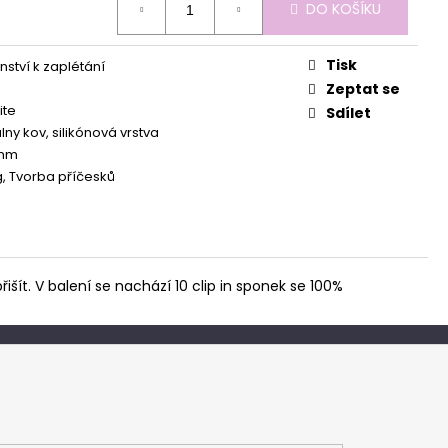
DO KOŠÍKU
Tisk
nství k zaplétání
Zeptat se
ite
Sdílet
lny kov, silikónová vrstva
 mm
g, Tvorba příčesků
išít. V balení se nachází 10 clip in sponek se 100%