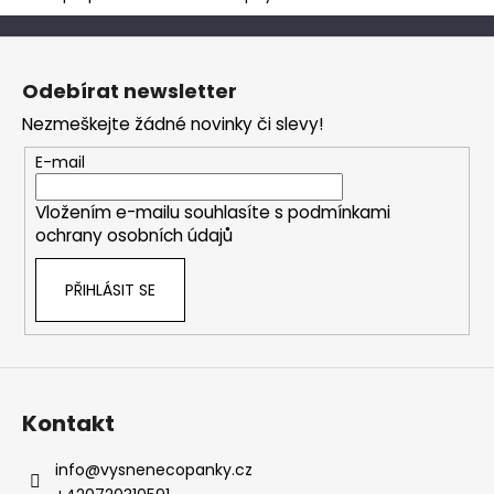
č
u
Z
j
á
e
Odebírat newsletter
m
p
e
Nezmeškejte žádné novinky či slevy!
a
t
E-mail
í
Vložením e-mailu souhlasíte s
podmínkami
ochrany osobních údajů
PŘIHLÁSIT SE
Kontakt
info
@
vysnenecopanky.cz