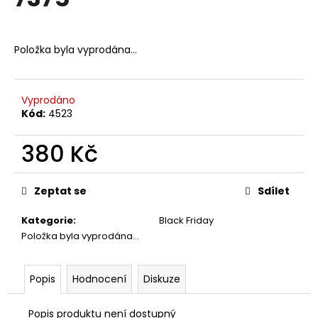
je
a
0,0
z
j
5
Položka byla vyprodána…
í
hvězdiček.
t
?
Vyprodáno
Kód:
4523
380 Kč
HLEDAT
Měrná
cena:
Zeptat se
Sdílet
Kategorie
:
Black Friday
D
Položka byla vyprodána…
o
p
o
Popis
Hodnocení
Diskuze
r
u
Popis produktu není dostupný