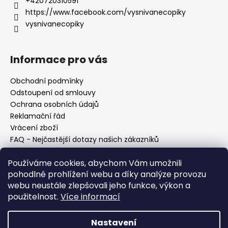
+420720310591
https://www.facebook.com/vysnivanecopiky
vysnivanecopiky
Informace pro vás
Obchodní podmínky
Odstoupení od smlouvy
Ochrana osobních údajů
Reklamační řád
Vrácení zboží
FAQ - Nejčastější dotazy našich zákazníků
Mapa braiderek
Používáme cookies, abychom Vám umožnili
Kurz zapletání vlasů
pohodlné prohlížení webu a díky analýze provozu
Blog
webu neustále zlepšovali jeho funkce, výkon a
O nás
použitelnost.
Více informací
Kontakt
Nastavení