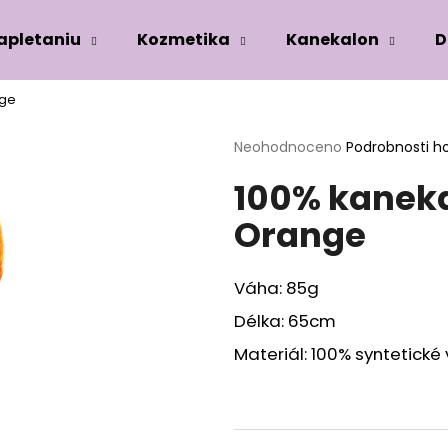
zapletaniu
Kozmetika
Kanekalon
D
nge
Co potřebujete najít?
Průměrné
Neohodnoceno
Podrobnosti h
hodnocení
100% kaneka
produktu
HLEDAT
je
Orange
0,0
z
5
Doporučujeme
hvězdiček.
Váha: 85g
Délka: 65cm
Materiál: 100% syntetické 