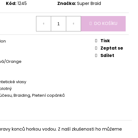
Kód:
1245
Značka:
Super Braid
DO KOŠÍKU
Tisk
lon
Zeptat se
Sdílet
vá/Orange
ntetické vlasy
plotný
účesu, Braiding, Pletení copánků
 úpravy konců horkou vodou. Z naší zkušenosti ho můžeme