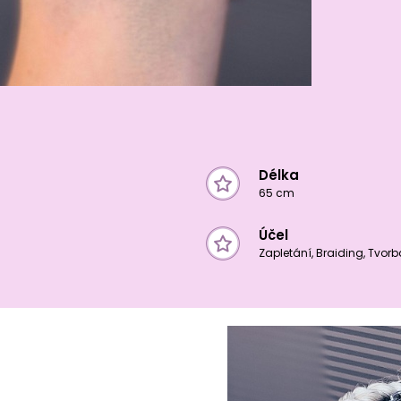
Délka
65 cm
Účel
Zapletání, Braiding, Tvor