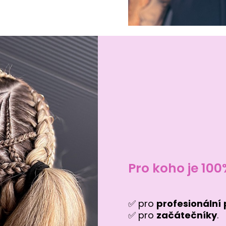
Pro koho je 10
✅ pro
profesionální
✅ pro
začátečníky
.