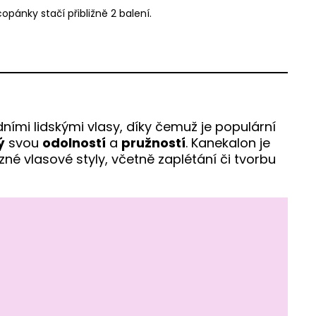
pánky stačí přibližně 2 balení.
ními lidskými vlasy, díky čemuž je populární
ý
svou
odolností
a
pružností
. Kanekalon je
různé vlasové styly, včetně zaplétání či tvorbu