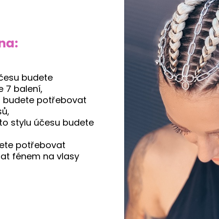
na:
účesu budete
 7 balení,
u budete potřebovat
sů,
to stylu účesu budete
te potřebovat
nat fénem na vlasy