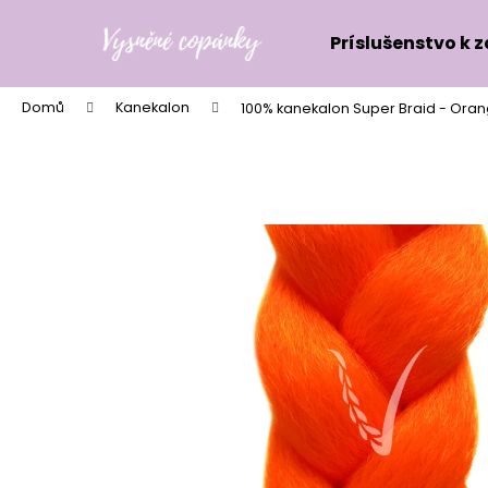
K
Přejít
na
o
Príslušenstvo k 
obsah
Zpět
Zpět
š
do
do
í
Domů
Kanekalon
100% kanekalon Super Braid - Ora
k
obchodu
obchodu