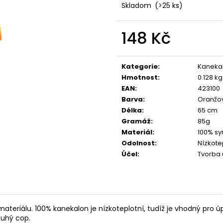
Skladom
(>25 ks)
148 Kč
Měrná
cena:
Kategorie
:
Kaneka
Hmotnost
:
0.128 kg
EAN
:
423100
Barva
:
Oranžo
Délka
:
65 cm
Gramáž
:
85g
Materiál
:
100% sy
Odolnost
:
Nízkote
Účel
:
Tvorba 
ateriálu. 100% kanekalon je nízkoteplotní, tudíž je vhodný pro
ouhý cop.