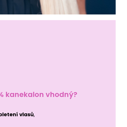
0% kanekalon vhodný?
pletení
vlasů
,