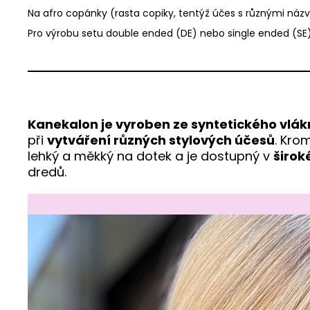
Na afro copánky (rasta copiky, tentýž účes s různými názv
Pro výrobu setu double ended (DE) nebo single ended (SE
Kanekalon je vyroben ze syntetického vlá
při
vytváření různých stylových účesů
. Kro
lehký a měkký na dotek a je dostupný v
širok
dredů.