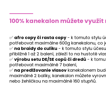
100% kanekalon můžete využít 
✅
afro copy či rasta copy
- k tomuto stylu 
potřebovat maximálne 600g kanekalonu, co je
✅
na braidy do culíku
- k tomuto stylu účes
přibližně 1 až 2 balení, záleží to na hustotě vla
✅
výrobu setu DE/SE copů či dredů
- k tomu
potřebovat maximálně 7 balení,
✅
na predlžovanie vlasov
kanekalonem bude
maximálně 2 balíky, kanekalon můžete vyrov
nebo žehličkou na maximálně 160 stupňů.