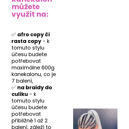
můžete
využít na:
✅
afro copy či
rasta copy
- k
tomuto stylu
účesu budete
potřebovat
maximálne 600g
kanekalonu, co je
7 balení,
✅
na braidy do
culíku
- k
tomuto stylu
účesu budete
potřebovat
přibližně 1 až 2
balení, záleží to