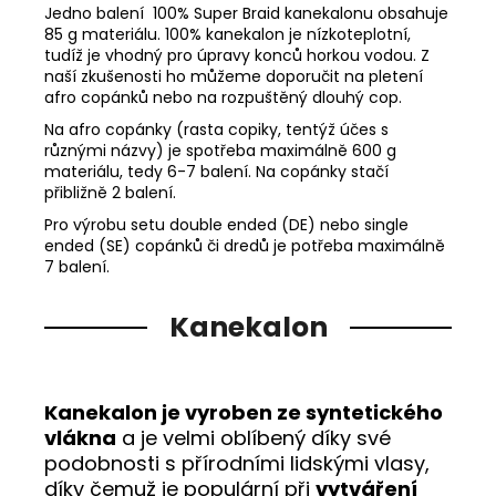
Jedno balení 100% Super Braid kanekalonu obsahuje
85 g materiálu. 100% kanekalon je nízkoteplotní,
tudíž je vhodný pro úpravy konců horkou vodou. Z
naší zkušenosti ho můžeme doporučit na pletení
afro copánků nebo na rozpuštěný dlouhý cop.
Na afro copánky (rasta copiky, tentýž účes s
různými názvy) je spotřeba maximálně 600 g
materiálu, tedy 6-7 balení. Na copánky stačí
přibližně 2 balení.
Pro výrobu setu double ended (DE) nebo single
ended (SE) copánků či dredů je potřeba maximálně
7 balení.
Kanekalon
Kanekalon je vyroben ze syntetického
vlákna
a je velmi oblíbený díky své
podobnosti s přírodními lidskými vlasy,
díky čemuž je populární při
vytváření