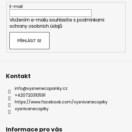
t
E-mail
í
Vložením e-mailu souhlasíte s
podmínkami
ochrany osobních údajů
PŘIHLÁSIT SE
Kontakt
info
@
vysnenecopanky.cz
+420720310591
https://www.facebook.com/vysnivanecopiky
vysnivanecopiky
Informace pro vás