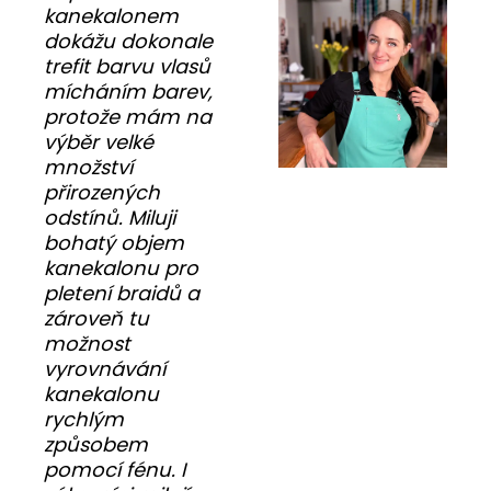
kanekalonem
dokážu dokonale
trefit barvu vlasů
mícháním barev,
protože mám na
výběr velké
množství
přirozených
odstínů. Miluji
bohatý objem
kanekalonu pro
pletení braidů a
zároveň tu
možnost
vyrovnávání
kanekalonu
rychlým
způsobem
pomocí fénu. I