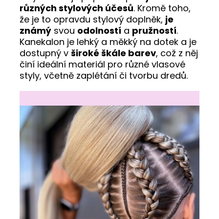
různých stylových účesů
. Kromě toho,
že je to opravdu stylový doplněk,
je
známý
svou
odolností
a
pružností
.
Kanekalon je lehký a měkký na dotek a je
dostupný v
široké škále barev
, což z něj
činí ideální materiál pro různé vlasové
styly, včetně zaplétání či tvorbu dredů.