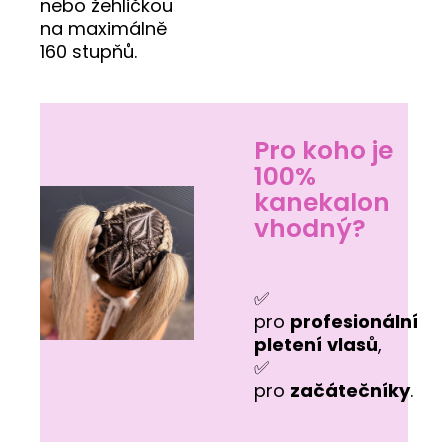
nebo žehličkou
na maximálně
160 stupňů.
Pro koho je
100%
kanekalon
vhodný?
✅
pro
profesionální
pletení
vlasů
,
✅
pro
začátečníky
.