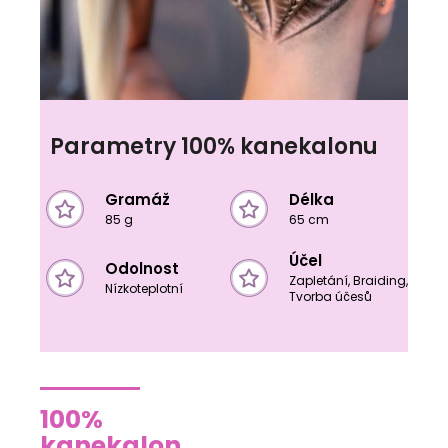
Parametry 100% kanekalonu
Gramáž
Délka
85 g
65 cm
Účel
Odolnost
Zapletání, Braiding,
Nízkoteplotní
Tvorba účesů
100%
kanekalon