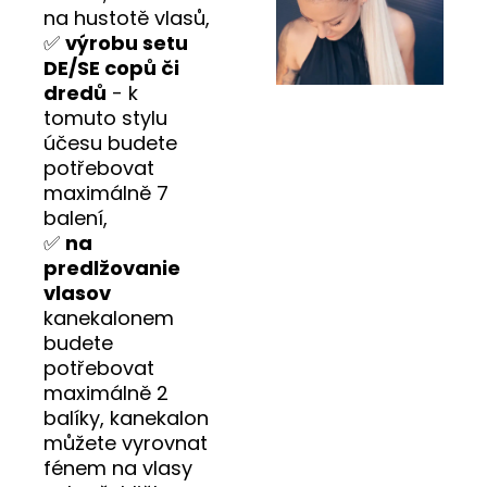
na hustotě vlasů,
✅
výrobu setu
DE/SE copů či
dredů
- k
tomuto stylu
účesu budete
potřebovat
maximálně 7
balení,
✅
na
predlžovanie
vlasov
kanekalonem
budete
potřebovat
maximálně 2
balíky, kanekalon
můžete vyrovnat
fénem na vlasy