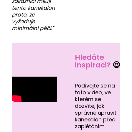
zákazníci milují
tento kanekalon
proto, že
vyžaduje
minimální péči."
Hledáte
inspiraci?
😍
Podívejte se na
toto video, ve
kterém se
dozvíte, jak
správně upravit
kanekalon před
zaplétáním.