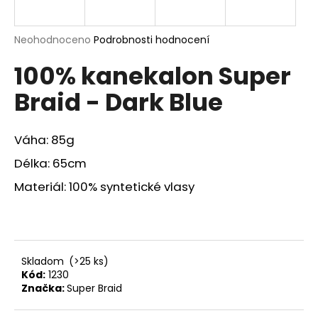
a
j
Průměrné
Neohodnoceno
Podrobnosti hodnocení
í
hodnocení
100% kanekalon Super
produktu
t
je
?
Braid - Dark Blue
0,0
z
5
hvězdiček.
Váha: 85g
Délka: 65cm
HLEDAT
Materiál: 100% syntetické vlasy
D
o
p
Skladom
(>25 ks)
o
Kód:
1230
r
Značka:
Super Braid
u