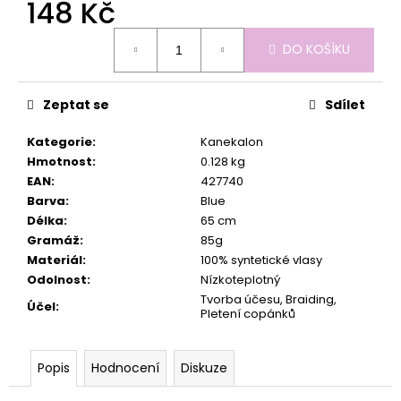
č
148 Kč
u
Měrná
j
DO KOŠÍKU
cena:
e
m
e
Zeptat se
Sdílet
Kategorie
:
Kanekalon
Hmotnost
:
0.128 kg
EAN
:
427740
Barva
:
Blue
Délka
:
65 cm
Gramáž
:
85g
Materiál
:
100% syntetické vlasy
Odolnost
:
Nízkoteplotný
Tvorba účesu, Braiding,
Účel
:
Pletení copánků
Popis
Hodnocení
Diskuze