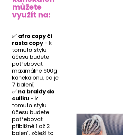
můžete
využít na:
✅
afro copy či
rasta copy
- k
tomuto stylu
účesu budete
potřebovat
maximálne 600g
kanekalonu, co je
7 balení,
✅
na braidy do
culíku
- k
tomuto stylu
účesu budete
potřebovat
přibližně 1 až 2
balení, záleží to