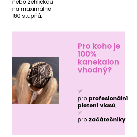
nebo žehličkou
na maximálně
160 stupňů.
Pro koho je
100%
kanekalon
vhodný?
✅
pro
profesionální
pletení
vlasů
,
✅
pro
začátečníky
.