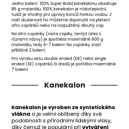
Jedno balení 100% Super Braid kanekalonu obsahuje
85 g materiálu. 100% kanekalon je nízkoteplotní,
tudíž je vhodný pro úpravy konců horkou vodou. Z
naší zkušenosti ho můžeme doporučit na pletení
afro copánků nebo na rozpuštěný dlouhý cop.
Na afro copánky (rasta copiky, tentýž účes s
různými názvy) je spotřeba maximálně 600 g
materiálu, tedy 6-7 balení. Na copánky stačí
přibližně 2 balení.
Pro výrobu setu double ended (DE) nebo single
ended (SE) copánků či dredů je potřeba maximálně
7 balení.
Kanekalon
Kanekalon je vyroben ze syntetického
vlákna
a je velmi oblíbený díky své
podobnosti s přírodními lidskými vlasy,
díky čemuž je populární při
vytváření