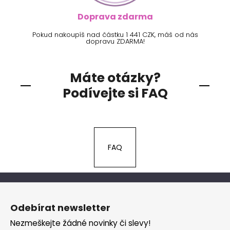
Doprava zdarma
Pokud nakoupíš nad částku 1 441 CZK, máš od nás
dopravu ZDARMA!
Máte otázky?
Podívejte si FAQ
FAQ
Z
á
Odebírat newsletter
p
Nezmeškejte žádné novinky či slevy!
a