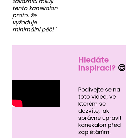
zákazníci milují
tento kanekalon
proto, že
vyžaduje
minimální péči."
Hledáte
inspiraci?
😍
Podívejte se na
toto video, ve
kterém se
dozvíte, jak
správně upravit
kanekalon před
zaplétáním.