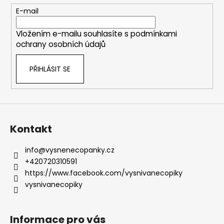
t
E-mail
í
Vložením e-mailu souhlasíte s
podmínkami
ochrany osobních údajů
PŘIHLÁSIT SE
Kontakt
info
@
vysnenecopanky.cz
+420720310591
https://www.facebook.com/vysnivanecopiky
vysnivanecopiky
Informace pro vás