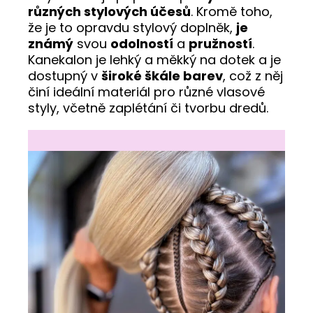
různých stylových účesů
. Kromě toho,
že je to opravdu stylový doplněk,
je
známý
svou
odolností
a
pružností
.
Kanekalon je lehký a měkký na dotek a je
dostupný v
široké škále barev
, což z něj
činí ideální materiál pro různé vlasové
styly, včetně zaplétání či tvorbu dredů.