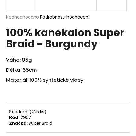
a
j
Průměrné
Neohodnoceno
Podrobnosti hodnocení
í
hodnocení
100% kanekalon Super
produktu
t
je
?
Braid - Burgundy
0,0
z
5
hvězdiček.
Váha: 85g
Délka: 65cm
HLEDAT
Materiál: 100% syntetické vlasy
D
o
p
Skladom
(>25 ks)
o
Kód:
2967
r
Značka:
Super Braid
u