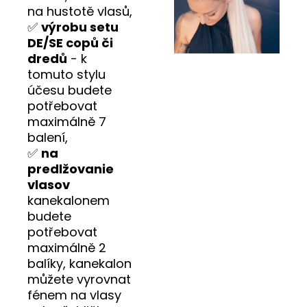
na hustotě vlasů,
✅
výrobu setu
DE/SE copů či
dredů
- k
tomuto stylu
účesu budete
potřebovat
maximálně 7
balení,
✅
na
predlžovanie
vlasov
kanekalonem
budete
potřebovat
maximálně 2
balíky, kanekalon
můžete vyrovnat
fénem na vlasy