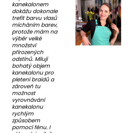
kanekalonem
dokážu dokonale
trefit barvu vlasů
mícháním barev,
protože mám na
výběr velké
množství
přirozených
odstínů. Miluji
bohatý objem
kanekalonu pro
pletení braidů a
zároveň tu
možnost
vyrovnávání
kanekalonu
rychlým
způsobem
pomocí fénu. I