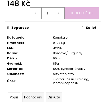
č
148 Kč
u
Měrná
j
DO KOŠÍKU
cena:
e
m
e
Zeptat se
Sdílet
Kategorie
:
Kanekalon
Hmotnost
:
0.128 kg
EAN
:
422870
Barva
:
Bordová/Burgundy
Délka
:
65 cm
Gramáž
:
85g
Materiál
:
100% syntetické vlasy
Odolnost
:
Nízkoteplotný
Tvorba účesu, Braiding,
Účel
:
Pletení copánků
Popis
Hodnocení
Diskuze