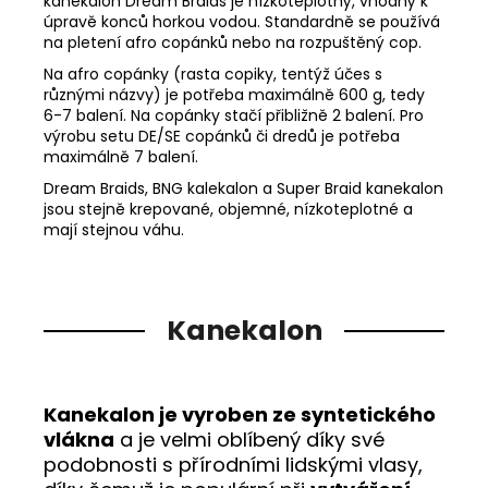
kanekalon Dream Braids je nízkoteplotný, vhodný k
úpravě konců horkou vodou. Standardně se používá
na pletení afro copánků nebo na rozpuštěný cop.
Na afro copánky (rasta copiky, tentýž účes s
různými názvy) je potřeba maximálně 600 g, tedy
6-7 balení. Na copánky stačí přibližně 2 balení. Pro
výrobu setu DE/SE copánků či dredů je potřeba
maximálně 7 balení.
Dream Braids, BNG kalekalon a Super Braid kanekalon
jsou stejně krepované, objemné, nízkoteplotné a
mají stejnou váhu.
Kanekalon
Kanekalon je vyroben ze syntetického
vlákna
a je velmi oblíbený díky své
podobnosti s přírodními lidskými vlasy,