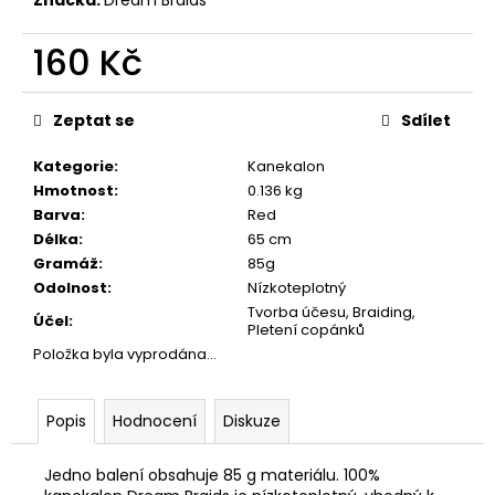
č
u
j
160 Kč
e
Měrná
m
cena:
Zeptat se
Sdílet
e
Kategorie
:
Kanekalon
Hmotnost
:
0.136 kg
Barva
:
Red
Délka
:
65 cm
Gramáž
:
85g
Odolnost
:
Nízkoteplotný
Tvorba účesu, Braiding,
Účel
:
Pletení copánků
Položka byla vyprodána…
Popis
Hodnocení
Diskuze
Jedno balení obsahuje 85 g materiálu. 100%