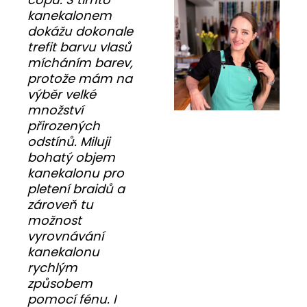
kanekalonem
dokážu dokonale
trefit barvu vlasů
mícháním barev,
protože mám na
výběr velké
množství
přirozených
odstínů. Miluji
bohatý objem
kanekalonu pro
pletení braidů a
zároveň tu
možnost
vyrovnávání
kanekalonu
rychlým
způsobem
pomocí fénu. I