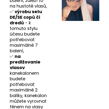
balení, záleží to
na hustotě vlasů,
✅
výrobu setu
DE/SE copů či
dredů
- k
tomuto stylu
účesu budete
potřebovat
maximálně 7
balení,
✅
na
predlžovanie
vlasov
kanekalonem
budete
potřebovat
maximálně 2
balíky, kanekalon
můžete vyrovnat
fénem na vlasy