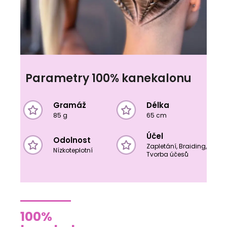
Parametry 100% kanekalonu
Gramáž
Délka
85 g
65 cm
Účel
Odolnost
Zapletání, Braiding,
Nízkoteplotní
Tvorba účesů
100%