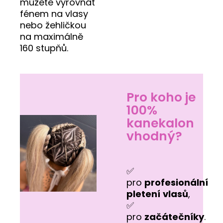
můžete vyrovnat
fénem na vlasy
nebo žehličkou
na maximálně
160 stupňů.
Pro koho je
100%
kanekalon
vhodný?
✅
pro
profesionální
pletení
vlasů
,
✅
pro
začátečníky
.