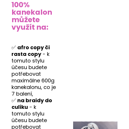
100%
kanekalon
můžete
využít na:
✅
afro copy či
rasta copy
- k
tomuto stylu
účesu budete
potřebovat
maximálne 600g
kanekalonu, co je
7 balení,
✅
na braidy do
culíku
- k
tomuto stylu
účesu budete
potřebovat