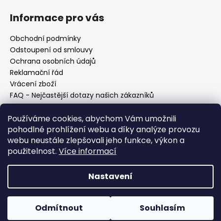
Informace pro vás
Obchodní podmínky
Odstoupení od smlouvy
Ochrana osobních údajů
Reklamační řád
Vrácení zboží
FAQ - Nejčastější dotazy našich zákazníků
Mapa braiderek
Používáme cookies, abychom Vám umožnili
Kurz zapletání vlasů
pohodlné prohlížení webu a díky analýze provozu
Blog
webu neustále zlepšovali jeho funkce, výkon a
O nás
použitelnost.
Více informací
Kontakt
Nastavení
Vytvořil Shoptet
Copyright 2026
Vysněné copánky
. Všechna práva
Odmítnout
Souhlasím
vyhrazena.