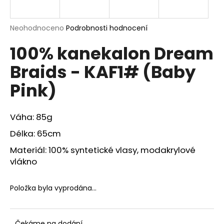
a
j
Průměrné
Neohodnoceno
Podrobnosti hodnocení
í
hodnocení
100% kanekalon Dream
produktu
t
je
?
Braids - KAF1# (Baby
0,0
z
Pink)
5
hvězdiček.
Váha: 85g
HLEDAT
Délka: 65cm
Materiál: 100% syntetické vlasy, modakrylové
D
vlákno
o
p
Položka byla vyprodána…
o
r
u
Čekáme na dodání