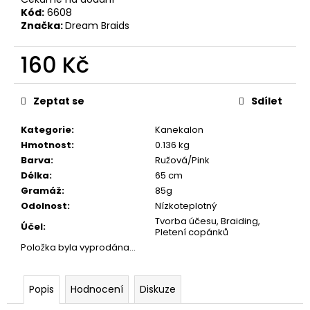
č
Kód:
6608
u
Značka:
Dream Braids
j
e
160 Kč
m
e
Měrná
cena:
Zeptat se
Sdílet
Kategorie
:
Kanekalon
Hmotnost
:
0.136 kg
Barva
:
Ružová/Pink
Délka
:
65 cm
Gramáž
:
85g
Odolnost
:
Nízkoteplotný
Tvorba účesu, Braiding,
Účel
:
Pletení copánků
Položka byla vyprodána…
Popis
Hodnocení
Diskuze