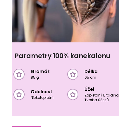
Parametry 100% kanekalonu
Gramáž
Délka
85 g
65 cm
Účel
Odolnost
Zapletání, Braiding,
Nízkoteplotní
Tvorba účesů