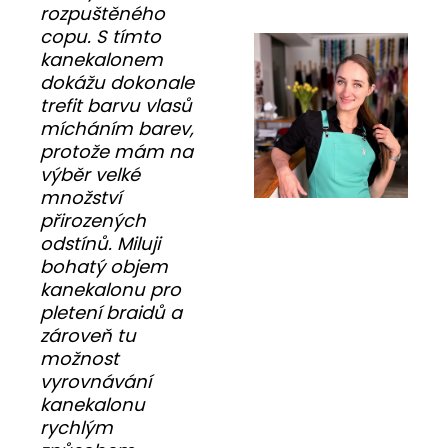
rozpuštěného
copu. S tímto
kanekalonem
dokážu dokonale
trefit barvu vlasů
mícháním barev,
protože mám na
výběr velké
množství
přirozených
odstínů. Miluji
bohatý objem
kanekalonu pro
pletení braidů a
zároveň tu
možnost
vyrovnávání
kanekalonu
rychlým