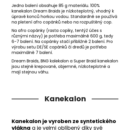
Jedno balení obsahuje 85 g materiálu. 100%
kanekalon Dream Braids je nízkoteplotný, vhodný k
úpravě konců horkou vodou. Standardně se používá
na pletení afro copánků nebo na rozpuštěný cop.
Na afro copánky (rasta copiky, tentýž účes s
různými názvy) je potřeba maximálně 600 g, tedy
6-7 balení. Na copánky stačí přibližně 2 balení. Pro
výrobu setu DE/SE copánků či dredů je potřeba
maximálně 7 balení.
Dream Braids, BNG kalekalon a Super Braid kanekalon
jsou stejně krepované, objemné, nízkoteplotné a
mají stejnou váhu.
Kanekalon
Kanekalon je vyroben ze syntetického
vlákna
a je velmi oblíbený díky své