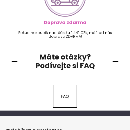
Doprava zdarma
Pokud nakoupíš nad částku 1 441 CZK, máš od nás
dopravu ZDARMA!
Máte otázky?
Podívejte si FAQ
FAQ
Z
á