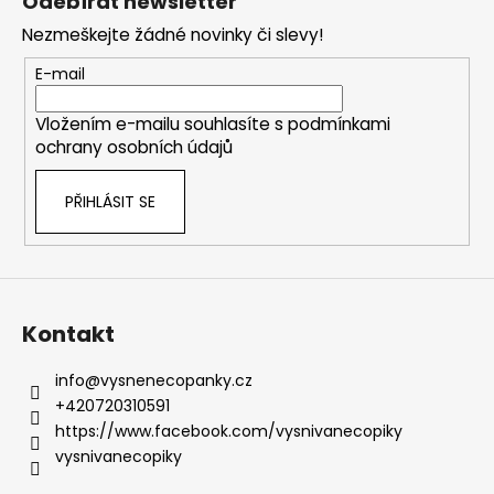
Odebírat newsletter
p
Nezmeškejte žádné novinky či slevy!
a
t
E-mail
í
Vložením e-mailu souhlasíte s
podmínkami
ochrany osobních údajů
PŘIHLÁSIT SE
Kontakt
info
@
vysnenecopanky.cz
+420720310591
https://www.facebook.com/vysnivanecopiky
vysnivanecopiky