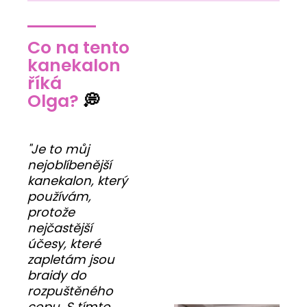
Co na tento
kanekalon
říká
Olga?
💭
"Je to můj
nejoblíbenější
kanekalon, který
používám,
protože
nejčastější
účesy, které
zapletám jsou
braidy do
rozpuštěného
copu. S tímto