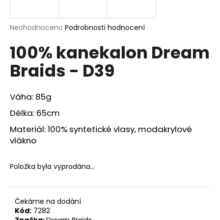
a
j
Průměrné
Neohodnoceno
Podrobnosti hodnocení
í
hodnocení
100% kanekalon Dream
produktu
t
je
?
Braids - D39
0,0
z
5
hvězdiček.
Váha: 85g
Délka: 65cm
HLEDAT
Materiál: 100% syntetické vlasy, modakrylové
vlákno
D
o
Položka byla vyprodána…
p
o
r
Čekáme na dodání
u
Kód:
7282
Značka:
Dream Braids