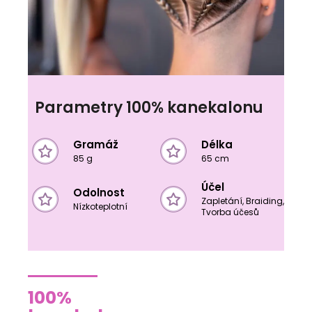
Parametry 100% kanekalonu
Gramáž
Délka
85 g
65 cm
Účel
Odolnost
Zapletání, Braiding,
Nízkoteplotní
Tvorba účesů
100%