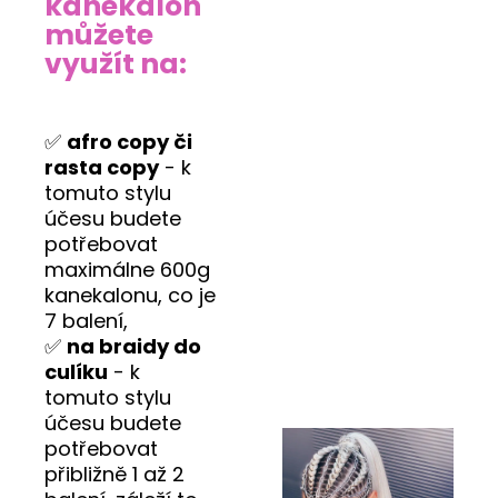
kanekalon
můžete
využít na:
✅
afro copy či
rasta copy
- k
tomuto stylu
účesu budete
potřebovat
maximálne 600g
kanekalonu, co je
7 balení,
✅
na braidy do
culíku
- k
tomuto stylu
účesu budete
potřebovat
přibližně 1 až 2