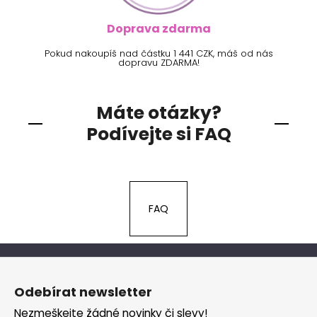
Doprava zdarma
Pokud nakoupíš nad částku 1 441 CZK, máš od nás
dopravu ZDARMA!
Máte otázky?
Podívejte si FAQ
FAQ
Z
á
Odebírat newsletter
p
Nezmeškejte žádné novinky či slevy!