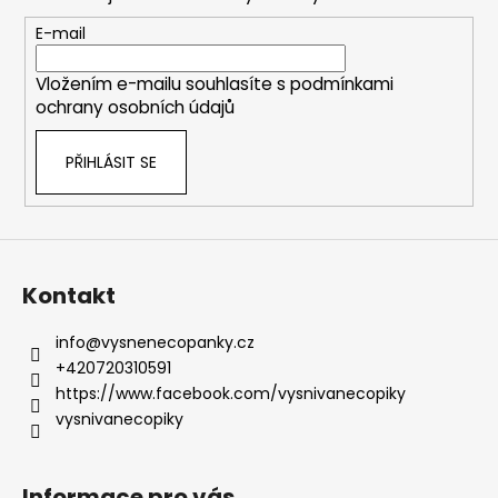
a
t
E-mail
í
Vložením e-mailu souhlasíte s
podmínkami
ochrany osobních údajů
PŘIHLÁSIT SE
Kontakt
info
@
vysnenecopanky.cz
+420720310591
https://www.facebook.com/vysnivanecopiky
vysnivanecopiky
Informace pro vás