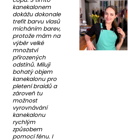
kanekalonem
dokážu dokonale
trefit barvu vlasů
mícháním barev,
protože mám na
výběr velké
množství
přirozených
odstínů. Miluji
bohatý objem
kanekalonu pro
pletení braidů a
zároveň tu
možnost
vyrovnávání
kanekalonu
rychlým
způsobem
pomocí fénu. I