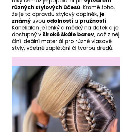
díky čemuž je populární při
vytváření
různých stylových účesů
. Kromě toho,
že je to opravdu stylový doplněk,
je
známý
svou
odolností
a
pružností
.
Kanekalon je lehký a měkký na dotek a je
dostupný v
široké škále barev
, což z něj
činí ideální materiál pro různé vlasové
styly, včetně zaplétání či tvorbu dredů.