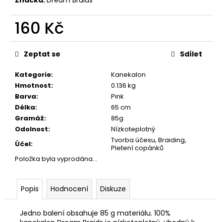
č
u
j
160 Kč
e
Měrná
m
cena:
Zeptat se
Sdílet
e
Kategorie
:
Kanekalon
Hmotnost
:
0.136 kg
Barva
:
Pink
Délka
:
65 cm
Gramáž
:
85g
Odolnost
:
Nízkoteplotný
Tvorba účesu, Braiding,
Účel
:
Pletení copánků
Položka byla vyprodána…
Popis
Hodnocení
Diskuze
Jedno balení obsahuje 85 g materiálu. 100%