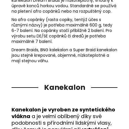
kanekalon Dream Braids je nízkoteplotný, vhodný k
úpravě konců horkou vodou. Standardně se používá
na pletení afro copánků nebo na rozpuštěný cop.
Na afro copánky (rasta copiky, tentýž účes s
různými názvy) je potřeba maximálně 600 g, tedy
6-7 balení. Na copánky stačí přibližně 2 balení. Pro
výrobu setu DE/SE copánků či dredů je potřeba
maximálně 7 balení.
Dream Braids, BNG kalekalon a Super Braid kanekalon
jsou stejně krepované, objemné, nízkoteplotné a
mají stejnou váhu.
Kanekalon
Kanekalon je vyroben ze syntetického
vlákna
a je velmi oblíbený díky své
podobnosti s přírodními lidskými vlasy,