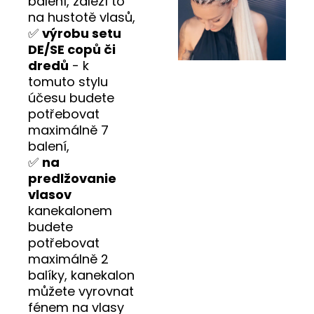
balení, záleží to
na hustotě vlasů,
✅
výrobu setu
DE/SE copů či
dredů
- k
tomuto stylu
účesu budete
potřebovat
maximálně 7
balení,
✅
na
predlžovanie
vlasov
kanekalonem
budete
potřebovat
maximálně 2
balíky, kanekalon
můžete vyrovnat
fénem na vlasy