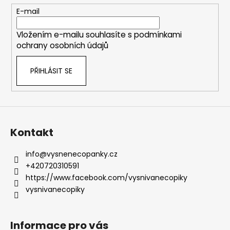
t
E-mail
í
Vložením e-mailu souhlasíte s
podmínkami
ochrany osobních údajů
PŘIHLÁSIT SE
Kontakt
info
@
vysnenecopanky.cz
+420720310591
https://www.facebook.com/vysnivanecopiky
vysnivanecopiky
Informace pro vás