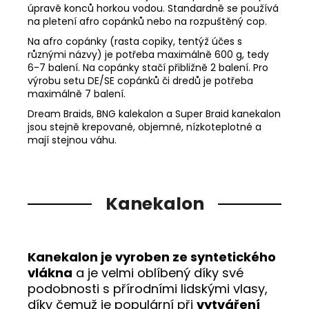
úpravě konců horkou vodou. Standardně se používá
na pletení afro copánků nebo na rozpuštěný cop.
Na afro copánky (rasta copiky, tentýž účes s
různými názvy) je potřeba maximálně 600 g, tedy
6-7 balení. Na copánky stačí přibližně 2 balení. Pro
výrobu setu DE/SE copánků či dredů je potřeba
maximálně 7 balení.
Dream Braids, BNG kalekalon a Super Braid kanekalon
jsou stejně krepované, objemné, nízkoteplotné a
mají stejnou váhu.
Kanekalon
Kanekalon je vyroben ze syntetického
vlákna
a je velmi oblíbený díky své
podobnosti s přírodními lidskými vlasy,
díky čemuž je populární při
vytváření