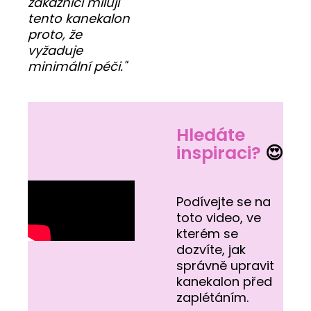
zákazníci milují
tento kanekalon
proto, že
vyžaduje
minimální péči."
Hledáte
inspiraci?
😍
Podívejte se na
toto video, ve
kterém se
dozvíte, jak
správně upravit
kanekalon před
zaplétáním.