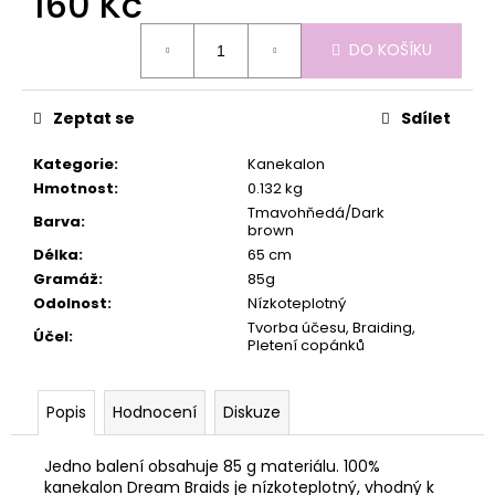
160 Kč
č
u
Měrná
j
DO KOŠÍKU
cena:
e
m
Zeptat se
Sdílet
e
Kategorie
:
Kanekalon
Hmotnost
:
0.132 kg
Tmavohňedá/Dark
Barva
:
brown
Délka
:
65 cm
Gramáž
:
85g
Odolnost
:
Nízkoteplotný
Tvorba účesu, Braiding,
Účel
:
Pletení copánků
Popis
Hodnocení
Diskuze
Jedno balení obsahuje 85 g materiálu. 100%
kanekalon Dream Braids je nízkoteplotný, vhodný k