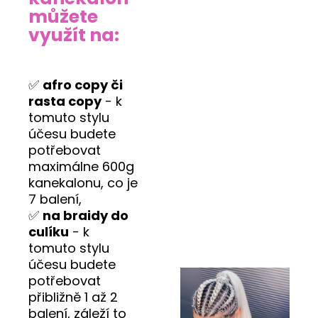
můžete
využít na:
✅
afro copy či
rasta copy
- k
tomuto stylu
účesu budete
potřebovat
maximálne 600g
kanekalonu, co je
7 balení,
✅
na braidy do
culíku
- k
tomuto stylu
účesu budete
potřebovat
přibližně 1 až 2
balení, záleží to