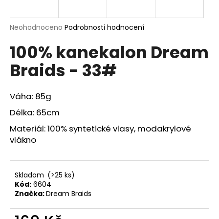
a
j
Průměrné
Neohodnoceno
Podrobnosti hodnocení
í
hodnocení
100% kanekalon Dream
produktu
t
je
?
Braids - 33#
0,0
z
5
hvězdiček.
Váha: 85g
Délka: 65cm
HLEDAT
Materiál: 100% syntetické vlasy, modakrylové
vlákno
D
o
Skladom
(>25 ks)
p
Kód:
6604
o
Značka:
Dream Braids
r
u