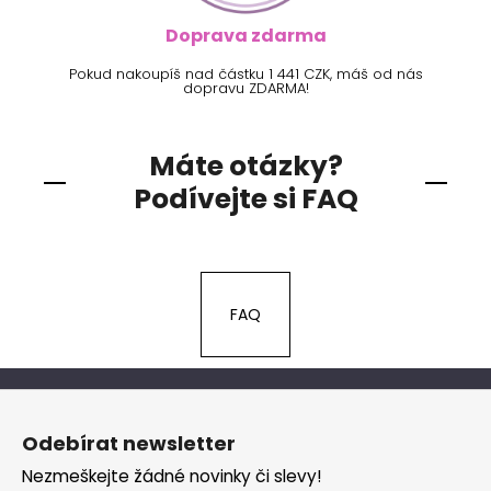
Doprava zdarma
Pokud nakoupíš nad částku 1 441 CZK, máš od nás
dopravu ZDARMA!
Máte otázky?
Podívejte si FAQ
FAQ
Z
á
Odebírat newsletter
p
Nezmeškejte žádné novinky či slevy!
a