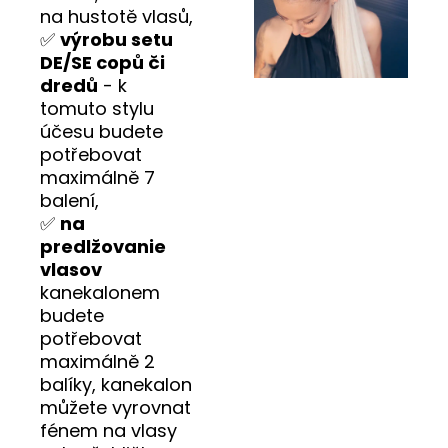
na hustotě vlasů,
✅
výrobu setu
DE/SE copů či
dredů
- k
tomuto stylu
účesu budete
potřebovat
maximálně 7
balení,
✅
na
predlžovanie
vlasov
kanekalonem
budete
potřebovat
maximálně 2
balíky, kanekalon
můžete vyrovnat
fénem na vlasy