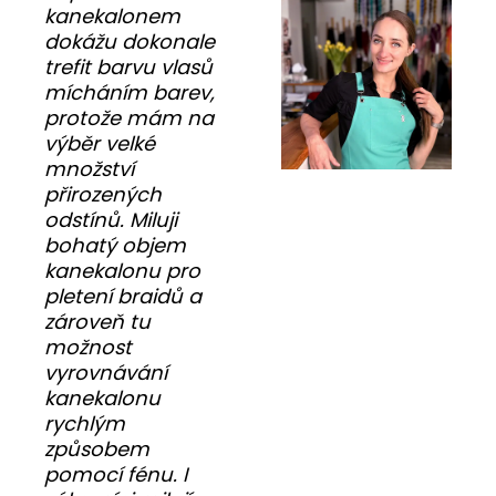
kanekalonem
dokážu dokonale
trefit barvu vlasů
mícháním barev,
protože mám na
výběr velké
množství
přirozených
odstínů. Miluji
bohatý objem
kanekalonu pro
pletení braidů a
zároveň tu
možnost
vyrovnávání
kanekalonu
rychlým
způsobem
pomocí fénu. I