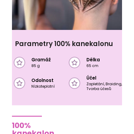
Parametry 100% kanekalonu
Gramáž
Délka
85 g
65 cm
Účel
Odolnost
Zapletání, Braiding,
Nízkoteplotní
Tvorba účesů
100%
kanekalon