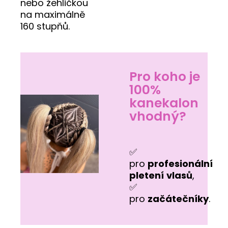
nebo žehličkou
na maximálně
160 stupňů.
Pro koho je
100%
kanekalon
vhodný?
✅
pro
profesionální
pletení
vlasů
,
✅
pro
začátečníky
.