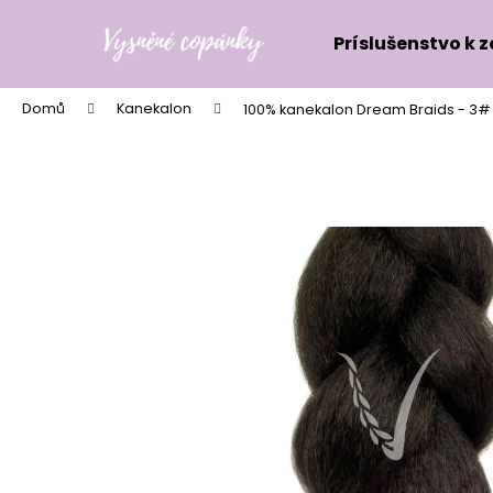
K
Přejít
na
o
Príslušenstvo k 
obsah
Zpět
Zpět
š
do
do
í
Domů
Kanekalon
100% kanekalon Dream Braids - 3#
k
obchodu
obchodu