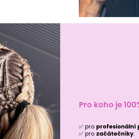
Pro koho je 10
✅ pro
profesionální
✅ pro
začátečníky
.