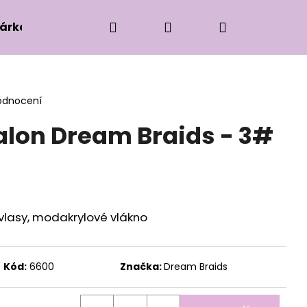
Hledat
Přihlášení
Nákupní
árková edice
Příslušenství k zaplétání
Ko
košík
odnocení
lon Dream Braids - 3#
 vlasy, modakrylové vlákno
Kód:
6600
Značka:
Dream Braids