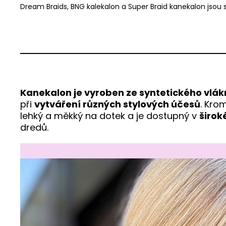
Dream Braids, BNG kalekalon a Super Braid kanekalon jsou 
Kanekalon je vyroben ze syntetického vlá
při
vytváření různých stylových účesů
. Kro
lehký a měkký na dotek a je dostupný v
širok
dredů.