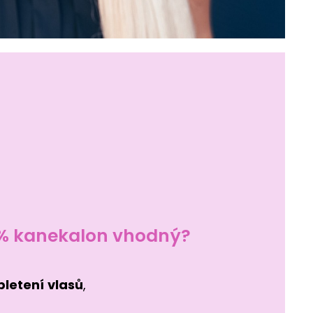
0% kanekalon vhodný?
pletení
vlasů
,