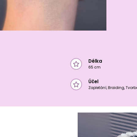
Délka
65 cm
Účel
Zapletání, Braiding, Tvor