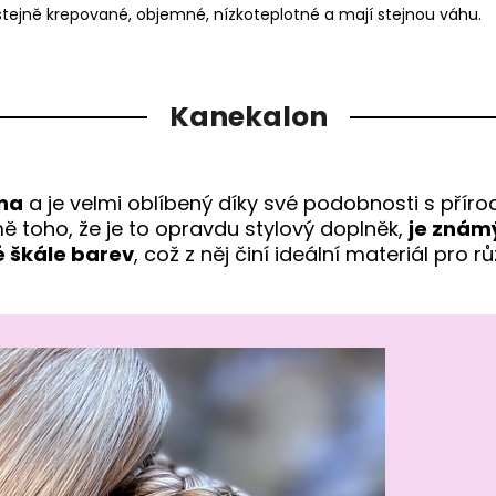
stejně krepované, objemné, nízkoteplotné a mají stejnou váhu.
Kanekalon
kna
a je velmi oblíbený díky své podobnosti s přírod
mě toho, že je to opravdu stylový doplněk,
je znám
é škále barev
, což z něj činí ideální materiál pro 