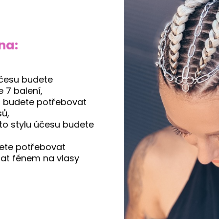
na:
účesu budete
 7 balení,
u budete potřebovat
sů,
to stylu účesu budete
te potřebovat
nat fénem na vlasy