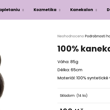
zapletaniu
Kozmetika
Kanekalon
D
Co potřebujete najít?
Průměrné
Neohodnoceno
Podrobnosti h
hodnocení
100% kaneka
produktu
HLEDAT
je
0,0
z
Váha: 85g
5
Doporučujeme
hvězdiček.
Délka: 65cm
Materiál: 100% syntetické
Skladom
(14 ks)