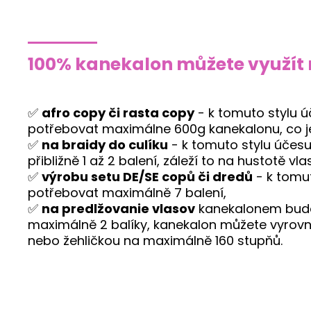
100% kanekalon můžete využít 
✅
afro copy či rasta copy
- k tomuto stylu 
potřebovat maximálne 600g kanekalonu, co je
✅
na braidy do culíku
- k tomuto stylu účes
přibližně 1 až 2 balení, záleží to na hustotě vla
✅
výrobu setu DE/SE copů či dredů
- k tomu
potřebovat maximálně 7 balení,
✅
na predlžovanie vlasov
kanekalonem bude
maximálně 2 balíky, kanekalon můžete vyrov
nebo žehličkou na maximálně 160 stupňů.