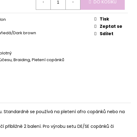
DO KOŠÍKU
Tisk
lon
Zeptat se
ňedá/Dark brown
Sdílet
plotný
účesu, Braiding, Pletení copánků
u. Standardně se používá na pletení afro copánků nebo na
 přibližně 2 balení. Pro výrobu setu DE/SE copánků či