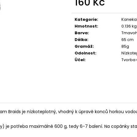
160 Kč
Měrná
cena:
Kategorie
:
Kaneka
Hmotnost
:
0.136 kg
Barva
:
Tmavoh
Délka
:
65 cm
Gramáž
:
85g
Odolnost
:
Nízkote
Účel
:
Tvorba 
eam Braids je nízkoteplotný, vhodný k úpravě konců horkou vodo
y) je potřeba maximálně 600 g, tedy 6-7 balení. Na copánky stačí