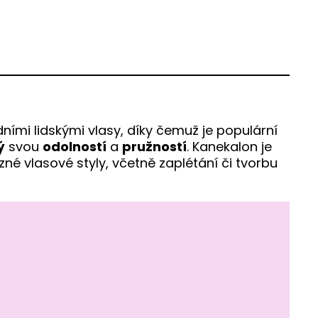
ními lidskými vlasy, díky čemuž je populární
ý
svou
odolností
a
pružností
. Kanekalon je
různé vlasové styly, včetně zaplétání či tvorbu