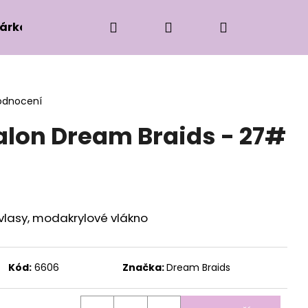
Hledat
Přihlášení
Nákupní
árková edice
Příslušenství k zaplétání
Ko
košík
odnocení
lon Dream Braids - 27#
 vlasy, modakrylové vlákno
Kód:
6606
Značka:
Dream Braids