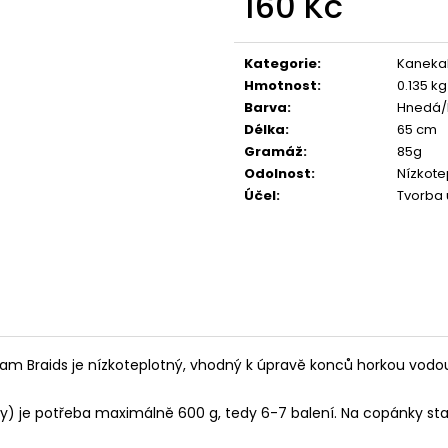
160 Kč
Měrná
cena:
Kategorie
:
Kaneka
Hmotnost
:
0.135 kg
Barva
:
Hnedá/
Délka
:
65 cm
Gramáž
:
85g
Odolnost
:
Nízkote
Účel
:
Tvorba 
eam Braids je nízkoteplotný, vhodný k úpravě konců horkou vodo
y) je potřeba maximálně 600 g, tedy 6-7 balení. Na copánky stačí