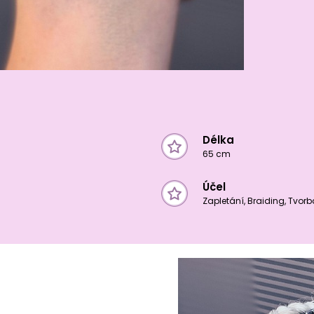
Délka
65 cm
Účel
Zapletání, Braiding, Tvor