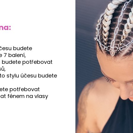
na:
účesu budete
 7 balení,
u budete potřebovat
sů,
to stylu účesu budete
te potřebovat
nat fénem na vlasy