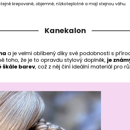
stejně krepované, objemné, nízkoteplotné a mají stejnou váhu.
Kanekalon
kna
a je velmi oblíbený díky své podobnosti s přírod
mě toho, že je to opravdu stylový doplněk,
je znám
é škále barev
, což z něj činí ideální materiál pro 