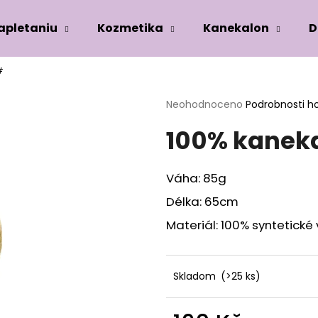
zapletaniu
Kozmetika
Kanekalon
D
#
Co potřebujete najít?
Průměrné
Neohodnoceno
Podrobnosti h
hodnocení
100% kaneka
produktu
HLEDAT
je
0,0
z
Váha: 85g
5
Doporučujeme
hvězdiček.
Délka: 65cm
Materiál: 100% syntetické
Skladom
(>25 ks)