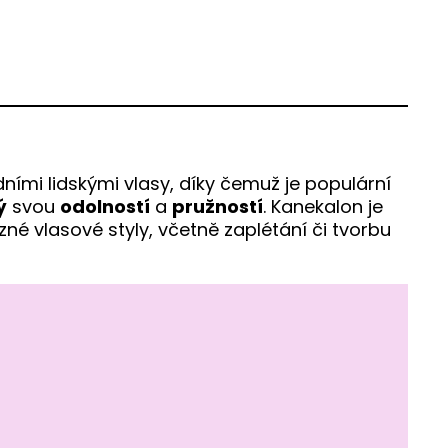
ními lidskými vlasy, díky čemuž je populární
ý
svou
odolností
a
pružností
. Kanekalon je
různé vlasové styly, včetně zaplétání či tvorbu