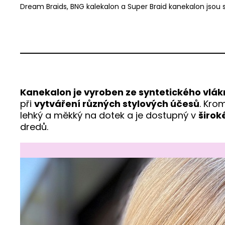
Dream Braids, BNG kalekalon a Super Braid kanekalon jsou 
Kanekalon je vyroben ze syntetického vlá
při
vytváření různých stylových účesů
. Kro
lehký a měkký na dotek a je dostupný v
širok
dredů.