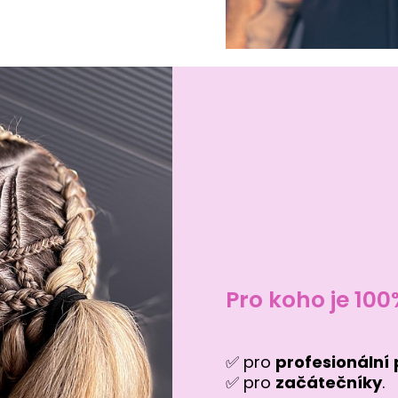
Pro koho je 10
✅ pro
profesionální
✅ pro
začátečníky
.