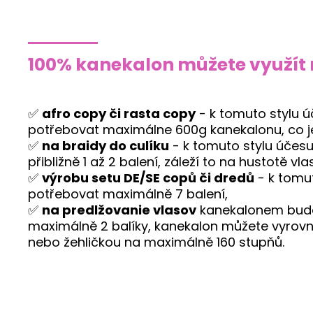
100% kanekalon můžete využít 
✅
afro copy či rasta copy
- k tomuto stylu 
potřebovat maximálne 600g kanekalonu, co je
✅
na braidy do culíku
- k tomuto stylu účes
přibližně 1 až 2 balení, záleží to na hustotě vla
✅
výrobu setu DE/SE copů či dredů
- k tomu
potřebovat maximálně 7 balení,
✅
na predlžovanie vlasov
kanekalonem bude
maximálně 2 balíky, kanekalon můžete vyrov
nebo žehličkou na maximálně 160 stupňů.