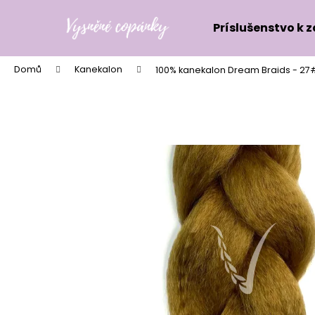
K
Přejít
na
o
Príslušenstvo k 
obsah
Zpět
Zpět
š
do
do
í
Domů
Kanekalon
100% kanekalon Dream Braids - 27
k
obchodu
obchodu