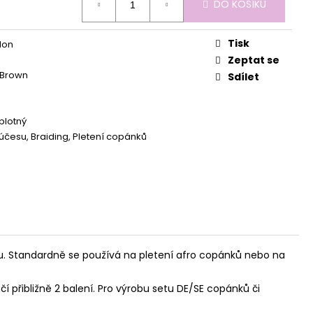
DO KOŠÍKU
Tisk
lon
Zeptat se
Brown
Sdílet
plotný
účesu, Braiding, Pletení copánků
u. Standardně se používá na pletení afro copánků nebo na
 přibližně 2 balení. Pro výrobu setu DE/SE copánků či