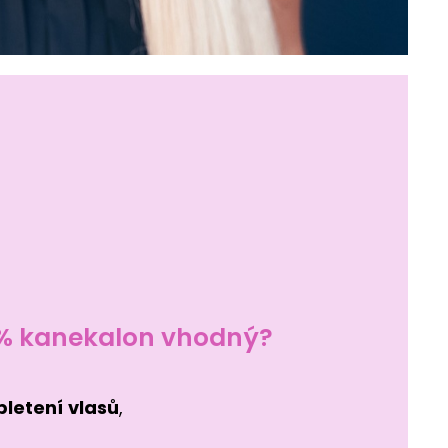
0% kanekalon vhodný?
pletení
vlasů
,