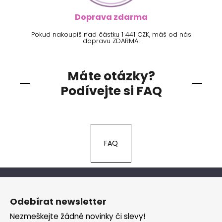
Doprava zdarma
Pokud nakoupíš nad částku 1 441 CZK, máš od nás
dopravu ZDARMA!
Máte otázky?
Podívejte si FAQ
FAQ
Z
á
Odebírat newsletter
p
Nezmeškejte žádné novinky či slevy!
a