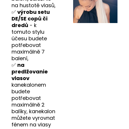
na hustotě vlasů,
✅
výrobu setu
DE/SE copů či
dredů
- k
tomuto stylu
účesu budete
potřebovat
maximálně 7
balení,
✅
na
predlžovanie
vlasov
kanekalonem
budete
potřebovat
maximálně 2
balíky, kanekalon
můžete vyrovnat
fénem na vlasy