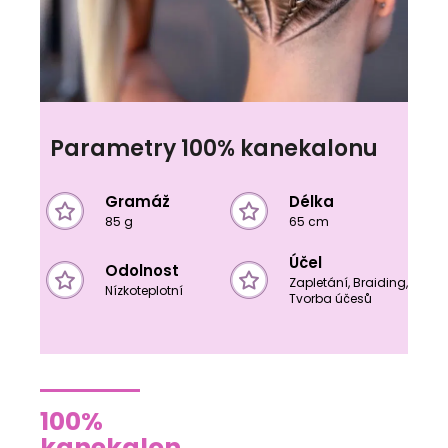
Parametry 100% kanekalonu
Gramáž
Délka
85 g
65 cm
Účel
Odolnost
Zapletání, Braiding,
Nízkoteplotní
Tvorba účesů
100%
kanekalon