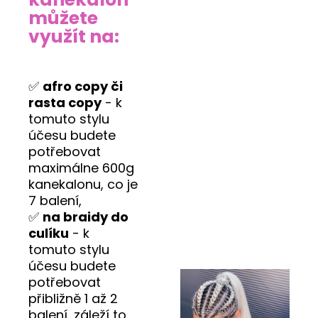
můžete
využít na:
✅
afro copy či
rasta copy
- k
tomuto stylu
účesu budete
potřebovat
maximálne 600g
kanekalonu, co je
7 balení,
✅
na braidy do
culíku
- k
tomuto stylu
účesu budete
potřebovat
přibližně 1 až 2
balení, záleží to