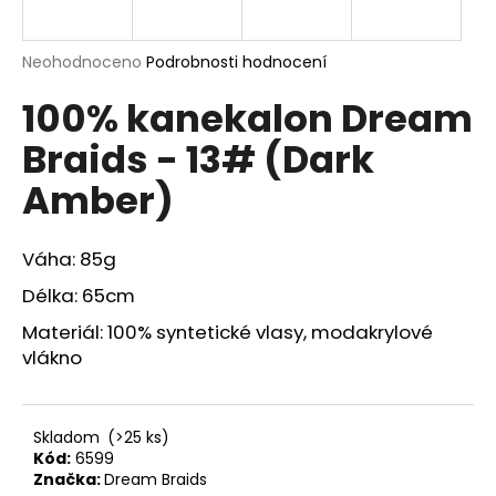
a
j
Průměrné
Neohodnoceno
Podrobnosti hodnocení
í
hodnocení
100% kanekalon Dream
produktu
t
je
?
Braids - 13# (Dark
0,0
z
Amber)
5
hvězdiček.
Váha: 85g
HLEDAT
Délka: 65cm
Materiál: 100% syntetické vlasy, modakrylové
D
vlákno
o
p
o
Skladom
(>25 ks)
r
Kód:
6599
u
Značka:
Dream Braids