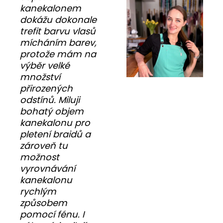
kanekalonem
dokážu dokonale
trefit barvu vlasů
mícháním barev,
protože mám na
výběr velké
množství
přirozených
odstínů. Miluji
bohatý objem
kanekalonu pro
pletení braidů a
zároveň tu
možnost
vyrovnávání
kanekalonu
rychlým
způsobem
pomocí fénu. I