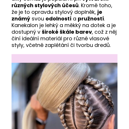
různých stylových účesů
. Kromě toho,
že je to opravdu stylový doplněk,
je
známý
svou
odolností
a
pružností
.
Kanekalon je lehký a měkký na dotek a je
dostupný v
široké škále barev
, což z něj
činí ideální materiál pro různé vlasové
styly, včetně zaplétání či tvorbu dredů.