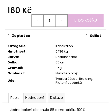
č
u
160 Kč
j
e
Měrná
DO KOŠÍKU
cena:
m
e
Zeptat se
Sdílet
Kategorie
:
Kanekalon
Hmotnost
:
0.136 kg
Barva
:
Readheaded
Délka
:
65 cm
Gramáž
:
85g
Odolnost
:
Nízkoteplotný
Tvorba účesu, Braiding,
Účel
:
Pletení copánků
Popis
Hodnocení
Diskuze
Jedno balení obsahuje 85 g materiálu. 100%