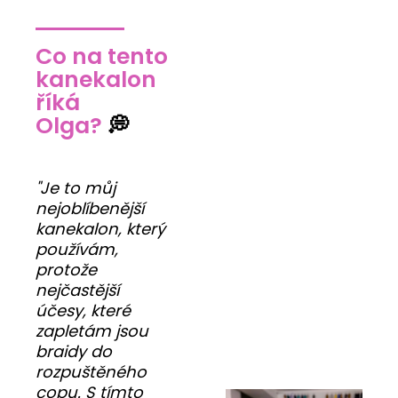
Co na tento
kanekalon
říká
Olga?
💭
"Je to můj
nejoblíbenější
kanekalon, který
používám,
protože
nejčastější
účesy, které
zapletám jsou
braidy do
rozpuštěného
copu. S tímto