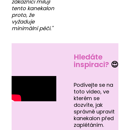
zákazníci milují
tento kanekalon
proto, že
vyžaduje
minimální péči."
Hledáte
inspiraci?
😍
Podívejte se na
toto video, ve
kterém se
dozvíte, jak
správně upravit
kanekalon před
zaplétáním.