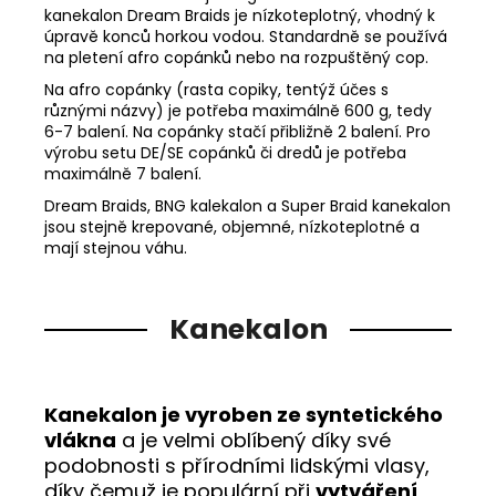
kanekalon Dream Braids je nízkoteplotný, vhodný k
úpravě konců horkou vodou. Standardně se používá
na pletení afro copánků nebo na rozpuštěný cop.
Na afro copánky (rasta copiky, tentýž účes s
různými názvy) je potřeba maximálně 600 g, tedy
6-7 balení. Na copánky stačí přibližně 2 balení. Pro
výrobu setu DE/SE copánků či dredů je potřeba
maximálně 7 balení.
Dream Braids, BNG kalekalon a Super Braid kanekalon
jsou stejně krepované, objemné, nízkoteplotné a
mají stejnou váhu.
Kanekalon
Kanekalon je vyroben ze syntetického
vlákna
a je velmi oblíbený díky své
podobnosti s přírodními lidskými vlasy,
díky čemuž je populární při
vytváření