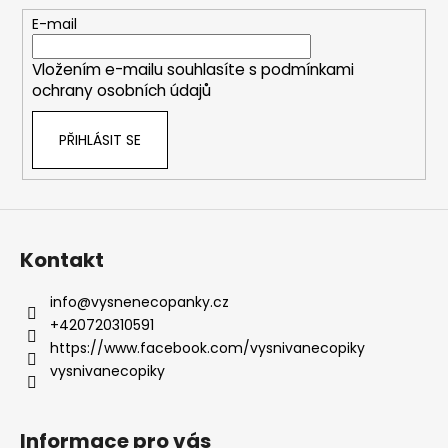
t
E-mail
í
Vložením e-mailu souhlasíte s
podmínkami
ochrany osobních údajů
PŘIHLÁSIT SE
Kontakt
info
@
vysnenecopanky.cz
+420720310591
https://www.facebook.com/vysnivanecopiky
vysnivanecopiky
Informace pro vás